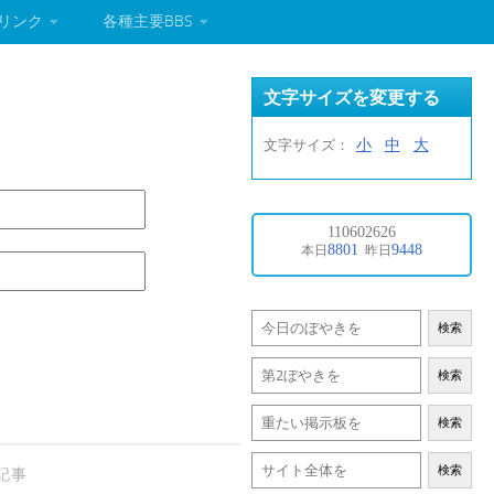
リンク
各種主要BBS
文字サイズを変更する
小
中
大
文字サイズ：
検索
検索
検索
検索
記事