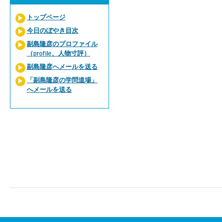
トップページ
今日のぼやき目次
副島隆彦のプロファイル
（profile、人物寸評）
副島隆彦へメールを送る
「副島隆彦の学問道場」
へメールを送る