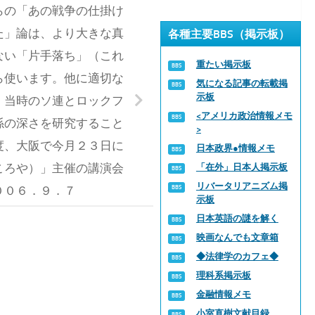
らの「あの戦争の仕掛け
た」論は、より大きな真
各種主要BBS（掲示板）
ない「片手落ち」（これ
重たい掲示板
ら使います。他に適切な
気になる記事の転載掲
示板
。当時のソ連とロックフ
<アメリカ政治情報メモ
係の深さを研究すること
>
度、大阪で今月２３日に
日本政界●情報メモ
ころや）」主催の講演会
「在外」日本人掲示板
リバータリアニズム掲
００６．９．７
示板
日本英語の謎を解く
映画なんでも文章箱
◆法律学のカフェ◆
理科系掲示板
金融情報メモ
小室直樹文献目録