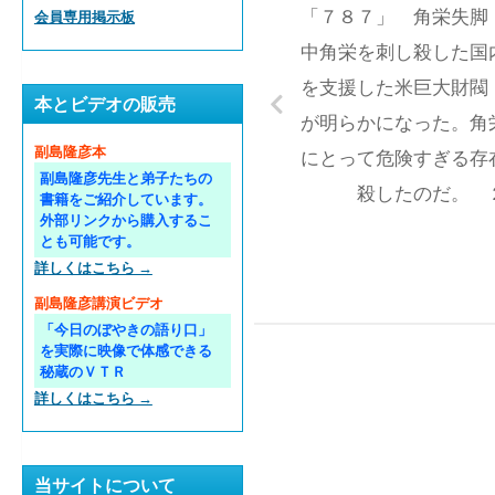
「７８７」 角栄失脚
会員専用掲示板
中角栄を刺し殺した国
を支援した米巨大財閥
本とビデオの販売
が明らかになった。角
副島隆彦本
にとって危険すぎる存
副島隆彦先生と弟子たちの
殺したのだ。 
書籍をご紹介しています。
外部リンクから購入するこ
とも可能です。
詳しくはこちら →
副島隆彦講演ビデオ
「今日のぼやきの語り口」
を実際に映像で体感できる
秘蔵のＶＴＲ
詳しくはこちら →
当サイトについて