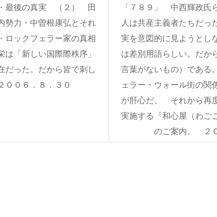
・最後の真実 （２） 田
「７８９」 中西輝政氏
内勢力・中曽根康弘とそれ
人は共産主義者たちだっ
・ロックフェラー家の真相
実を意図的に見ようとし
栄は「新しい国際際秩序」
は差別用語らしい。だか
在だった。だから皆で刺し
言葉がないもの）である
２００６．８．３０
ェラー・ウォール街の関
が肝心だ。 それから再
実施する「和心屋（わご
のご案内。 ２