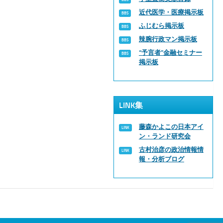
近代医学・医療掲示板
ふじむら掲示板
辣腕行政マン掲示板
“予言者”金融セミナー
掲示板
LINK集
藤森かよこの日本アイ
ン・ランド研究会
古村治彦の政治情報情
報・分析ブログ