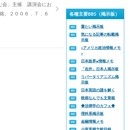
む会」主催 講演会にお
絡。２００６．７．６
各種主要BBS（掲示板）
重たい掲示板
気になる記事の転載掲
示板
<アメリカ政治情報メモ
>
日本政界●情報メモ
「在外」日本人掲示板
リバータリアニズム掲
示板
日本英語の謎を解く
映画なんでも文章箱
◆法律学のカフェ◆
理科系掲示板
金融情報メモ
小室直樹文献目録