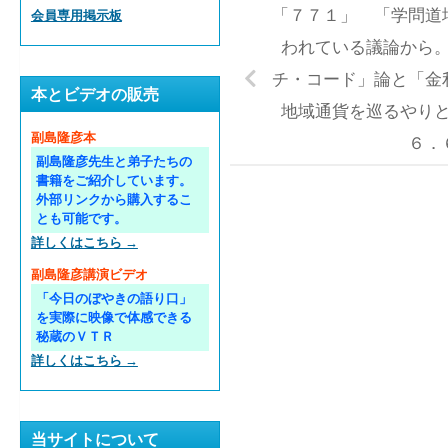
「７７１」 「学問道
会員専用掲示板
われている議論から
チ・コード」論と「金
本とビデオの販売
地域通貨を巡るやり
副島隆彦本
６．
副島隆彦先生と弟子たちの
書籍をご紹介しています。
外部リンクから購入するこ
とも可能です。
詳しくはこちら →
副島隆彦講演ビデオ
「今日のぼやきの語り口」
を実際に映像で体感できる
秘蔵のＶＴＲ
詳しくはこちら →
当サイトについて