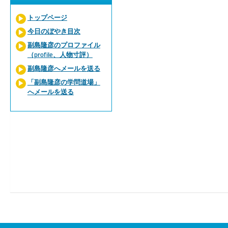
トップページ
今日のぼやき目次
副島隆彦のプロファイル
（profile、人物寸評）
副島隆彦へメールを送る
「副島隆彦の学問道場」
へメールを送る