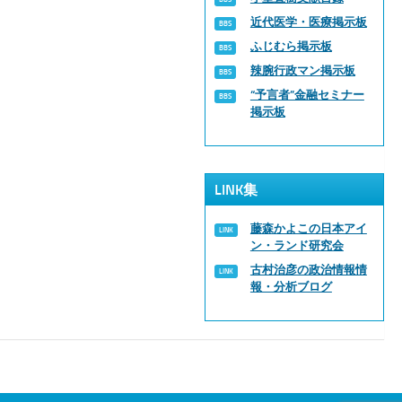
近代医学・医療掲示板
ふじむら掲示板
辣腕行政マン掲示板
“予言者”金融セミナー
掲示板
LINK集
藤森かよこの日本アイ
ン・ランド研究会
古村治彦の政治情報情
報・分析ブログ