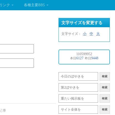
リンク
各種主要BBS
文字サイズを変更する
小
中
大
文字サイズ：
検索
検索
検索
検索
記事