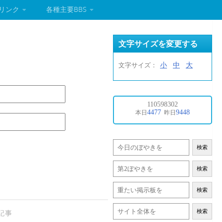
リンク
各種主要BBS
文字サイズを変更する
小
中
大
文字サイズ：
検索
検索
検索
検索
記事