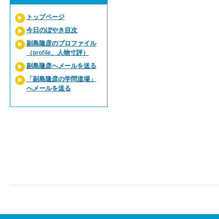
トップページ
今日のぼやき目次
副島隆彦のプロファイル
（profile、人物寸評）
副島隆彦へメールを送る
「副島隆彦の学問道場」
へメールを送る