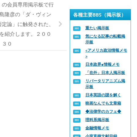
」の会員専用掲示板で行
島隆彦の「ダ・ヴィン
各種主要BBS（掲示板）
否定論」に触発された、
重たい掲示板
を紹介します。２００
気になる記事の転載掲
示板
．３０
<アメリカ政治情報メモ
>
日本政界●情報メモ
「在外」日本人掲示板
リバータリアニズム掲
示板
日本英語の謎を解く
映画なんでも文章箱
◆法律学のカフェ◆
理科系掲示板
金融情報メモ
小室直樹文献目録