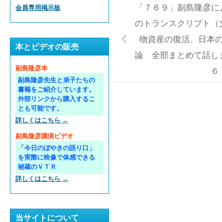
「７６９」副島隆彦によ
会員専用掲示板
のトランスクリプト（
物資産の復活、日本
本とビデオの販売
論 全部まとめて話し
副島隆彦本
６
副島隆彦先生と弟子たちの
書籍をご紹介しています。
外部リンクから購入するこ
とも可能です。
詳しくはこちら →
副島隆彦講演ビデオ
「今日のぼやきの語り口」
を実際に映像で体感できる
秘蔵のＶＴＲ
詳しくはこちら →
当サイトについて