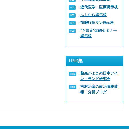
近代医学・医療掲示板
ふじむら掲示板
辣腕行政マン掲示板
“予言者”金融セミナー
掲示板
LINK集
藤森かよこの日本アイ
ン・ランド研究会
古村治彦の政治情報情
報・分析ブログ