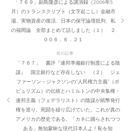
「７６９」副島隆彦による講演録（2006年5
月）のトランスクリプト（文字起こし）金融市
場、実物資産の復活、日本の保守論壇批判、私
の福岡論 全部まとめて話しました（１） ２
００６．６．２１
前の記事
「７６７」 書評『連邦準備銀行制度による陰
謀』 国立銀行など存在しない （２） ジェ
ファーソン－ジャクソンの“人民権力主義”（ポ
ピュリズム）の伝統とハミルトンの中央集権・
連邦主義（フェデラリスト）の陰謀が紙幣発行
権を巡り、死闘を繰り広げていた。これが真の
アメリカの歴史である。「カネに踊らされつつ
ある」無知蒙昧な現代日本人よ！恥を知