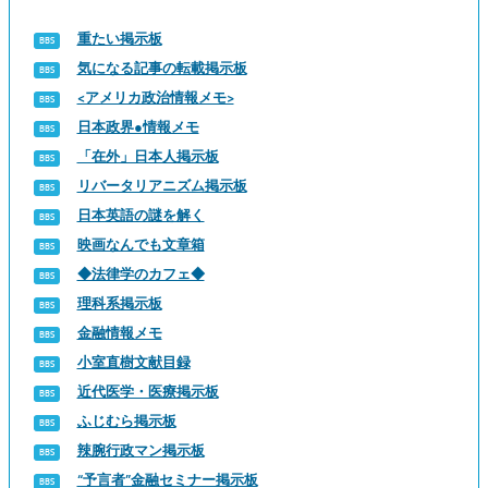
重たい掲示板
気になる記事の転載掲示板
<アメリカ政治情報メモ>
日本政界●情報メモ
「在外」日本人掲示板
リバータリアニズム掲示板
日本英語の謎を解く
映画なんでも文章箱
◆法律学のカフェ◆
理科系掲示板
金融情報メモ
小室直樹文献目録
近代医学・医療掲示板
ふじむら掲示板
辣腕行政マン掲示板
“予言者”金融セミナー掲示板