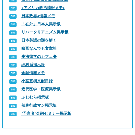
<アメリカ政治情報メモ>
日本政界●情報メモ
「在外」日本人掲示板
リバータリアニズム掲示板
日本英語の謎を解く
映画なんでも文章箱
◆法律学のカフェ◆
理科系掲示板
金融情報メモ
小室直樹文献目録
近代医学・医療掲示板
ふじむら掲示板
辣腕行政マン掲示板
“予言者”金融セミナー掲示板