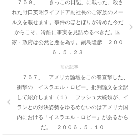
「７５９」 「きっこの日記」に載った、殺さ
れた野口英昭ライブドア副社長のご家族のメー
ル文を載せます。事件のほとぼりが冷めた今だ
からこそ、冷酷に事実を見詰めるべきだ。国
家・政府は公然と悪を為す。副島隆彦 ２００
６．５．２３
前の記事
「７５７」 アメリカ論壇をこの春直撃した、
衝撃の「イスラエル・ロビー」批判論文を全訳
して紹介します（１） ブッシュ大統領が、イ
ランとの対決姿勢をゆるめないのはアメリカ国
内における「イスラエル・ロビー」があるから
だ。 ２００６．５．１０