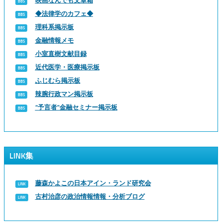
映画なんでも文章箱
◆法律学のカフェ◆
理科系掲示板
金融情報メモ
小室直樹文献目録
近代医学・医療掲示板
ふじむら掲示板
辣腕行政マン掲示板
“予言者”金融セミナー掲示板
LINK集
藤森かよこの日本アイン・ランド研究会
古村治彦の政治情報情報・分析ブログ