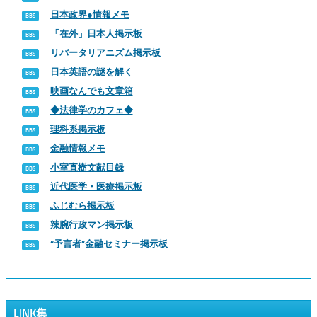
日本政界●情報メモ
「在外」日本人掲示板
リバータリアニズム掲示板
日本英語の謎を解く
映画なんでも文章箱
◆法律学のカフェ◆
理科系掲示板
金融情報メモ
小室直樹文献目録
近代医学・医療掲示板
ふじむら掲示板
辣腕行政マン掲示板
“予言者”金融セミナー掲示板
LINK集