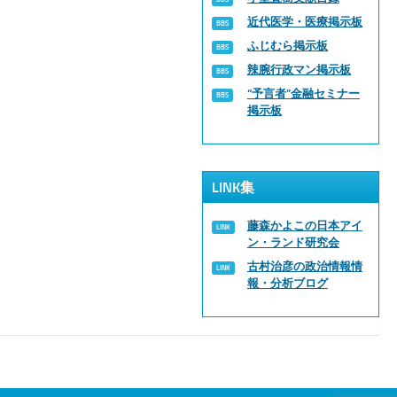
近代医学・医療掲示板
ふじむら掲示板
辣腕行政マン掲示板
“予言者”金融セミナー
掲示板
LINK集
藤森かよこの日本アイ
ン・ランド研究会
古村治彦の政治情報情
報・分析ブログ