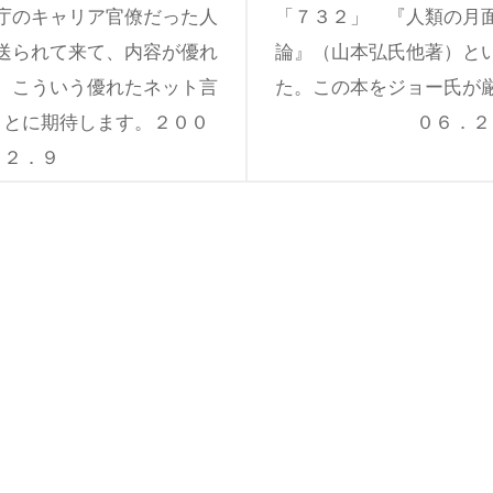
庁のキャリア官僚だった人
「７３２」 『人類の月
送られて来て、内容が優れ
論』（山本弘氏他著）と
。こういう優れたネット言
た。この本をジョー氏が
ことに期待します。２００
０６．２
．２．９