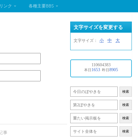
リンク
各種主要BBS
文字サイズを変更する
小
中
大
文字サイズ：
検索
検索
検索
検索
記事