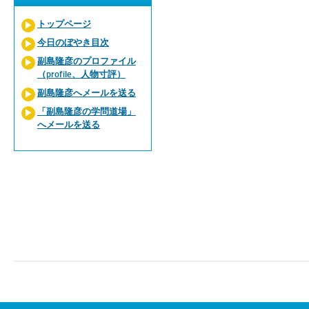
トップページ
今日のぼやき目次
副島隆彦のプロファイル
（profile、人物寸評）
副島隆彦へメールを送る
「副島隆彦の学問道場」
へメールを送る