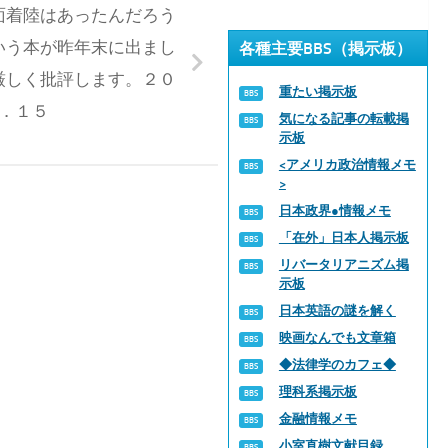
面着陸はあったんだろう
いう本が昨年末に出まし
各種主要BBS（掲示板）
厳しく批評します。２０
重たい掲示板
．１５
気になる記事の転載掲
示板
<アメリカ政治情報メモ
>
日本政界●情報メモ
「在外」日本人掲示板
リバータリアニズム掲
示板
日本英語の謎を解く
映画なんでも文章箱
◆法律学のカフェ◆
理科系掲示板
金融情報メモ
小室直樹文献目録