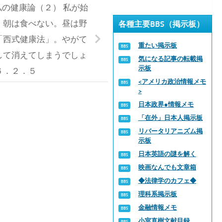
の健康論（２） 私が始
。朝は食べない。昼は野
各種主要BBS（掲示板）
「西式健康法」。やがて
重たい掲示板
して消えてしまうでしょ
気になる記事の転載掲
示板
６．２．５
<アメリカ政治情報メモ
>
日本政界●情報メモ
「在外」日本人掲示板
リバータリアニズム掲
示板
日本英語の謎を解く
映画なんでも文章箱
◆法律学のカフェ◆
理科系掲示板
金融情報メモ
小室直樹文献目録