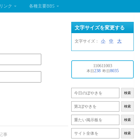
リンク
各種主要BBS
文字サイズを変更する
小
中
大
文字サイズ：
検索
検索
検索
検索
記事