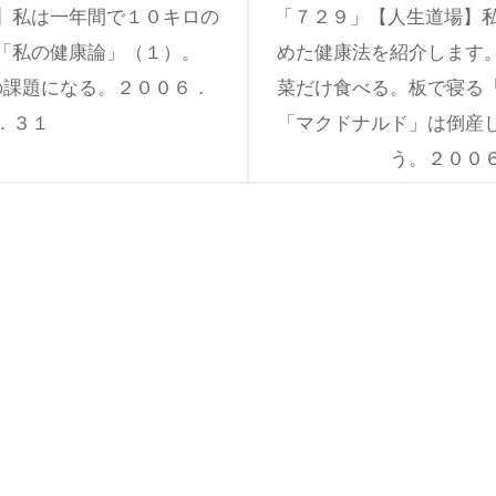
】私は一年間で１０キロの
「７２９」【人生道場】私
。「私の健康論」（１）。
めた健康法を紹介します
の課題になる。２００６．
菜だけ食べる。板で寝る
．３１
「マクドナルド」は倒産
う。２００