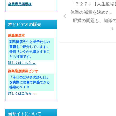
「７２７」【人生道場
会員専用掲示板
体重の減量を決めた
肥満の問題も、知識
本とビデオの販売
１
副島隆彦本
副島隆彦先生と弟子たちの
書籍をご紹介しています。
外部リンクから購入するこ
とも可能です。
詳しくはこちら →
副島隆彦講演ビデオ
「今日のぼやきの語り口」
を実際に映像で体感できる
秘蔵のＶＴＲ
詳しくはこちら →
当サイトについて