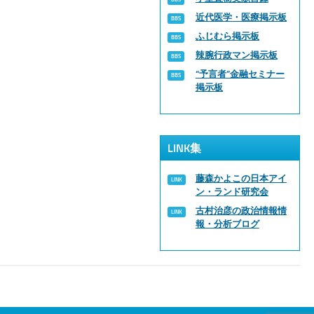
近代医学・医療掲示板
ふじむら掲示板
辣腕行政マン掲示板
“予言者”金融セミナー
掲示板
LINK集
藤森かよこの日本アイ
ン・ランド研究会
古村治彦の政治情報情
報・分析ブログ