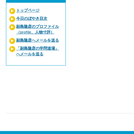
トップページ
今日のぼやき目次
副島隆彦のプロファイル
（profile、人物寸評）
副島隆彦へメールを送る
「副島隆彦の学問道場」
へメールを送る