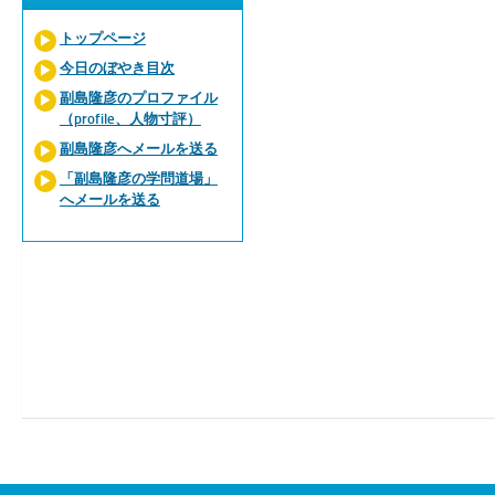
トップページ
今日のぼやき目次
副島隆彦のプロファイル
（profile、人物寸評）
副島隆彦へメールを送る
「副島隆彦の学問道場」
へメールを送る