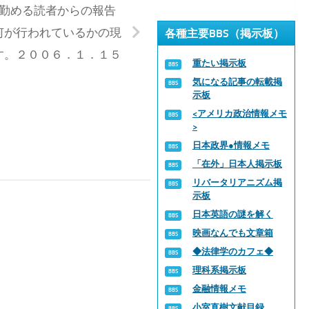
勤める読者からの報告
何が行われているかの現
各種主要BBS（掲示板）
す。２００６．１．１５
重たい掲示板
気になる記事の転載掲
示板
<アメリカ政治情報メモ
>
日本政界●情報メモ
「在外」日本人掲示板
リバータリアニズム掲
示板
日本英語の謎を解く
映画なんでも文章箱
◆法律学のカフェ◆
理科系掲示板
金融情報メモ
小室直樹文献目録