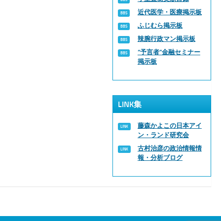
近代医学・医療掲示板
ふじむら掲示板
辣腕行政マン掲示板
“予言者”金融セミナー
掲示板
LINK集
藤森かよこの日本アイ
ン・ランド研究会
古村治彦の政治情報情
報・分析ブログ