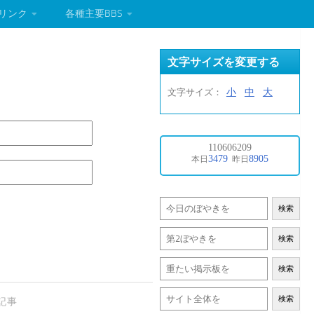
リンク
各種主要BBS
文字サイズを変更する
小
中
大
文字サイズ：
検索
検索
検索
検索
記事