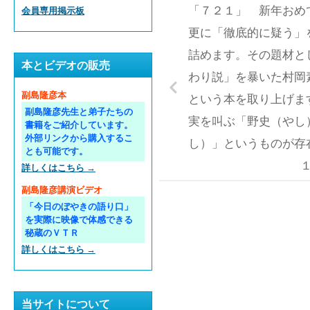
「７２１」 新年おめ
会員専用掲示板
更に「徹底的に疑う」
詰めます。その題材と
本とビデオの販売
わり説」を暴いた村岡
副島隆彦本
という本を取り上げま
副島隆彦先生と弟子たちの
実を叫ぶ「野史（やし
書籍をご紹介しています。
外部リンクから購入するこ
し）」というものが存
とも可能です。
詳しくはこちら →
副島隆彦講演ビデオ
「今日のぼやきの語り口」
を実際に映像で体感できる
秘蔵のＶＴＲ
詳しくはこちら →
当サイトについて