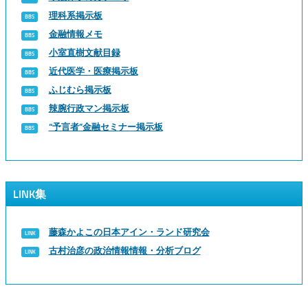
理科系掲示板
金融情報メモ
小室直樹文献目録
近代医学・医療掲示板
ふじむら掲示板
辣腕行政マン掲示板
“予言者”金融セミナー掲示板
LINK集
藤森かよこの日本アイン・ランド研究会
古村治彦の政治情報情報・分析ブログ