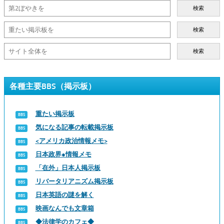
検索
検索
検索
各種主要BBS（掲示板）
重たい掲示板
気になる記事の転載掲示板
<アメリカ政治情報メモ>
日本政界●情報メモ
「在外」日本人掲示板
リバータリアニズム掲示板
日本英語の謎を解く
映画なんでも文章箱
◆法律学のカフェ◆