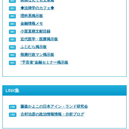
映画なんでも文章箱
◆法律学のカフェ◆
理科系掲示板
金融情報メモ
小室直樹文献目録
近代医学・医療掲示板
ふじむら掲示板
辣腕行政マン掲示板
“予言者”金融セミナー掲示板
LINK集
藤森かよこの日本アイン・ランド研究会
古村治彦の政治情報情報・分析ブログ