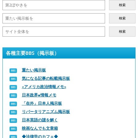
検索
検索
検索
各種主要BBS（掲示板）
重たい掲示板
気になる記事の転載掲示板
<アメリカ政治情報メモ>
日本政界●情報メモ
「在外」日本人掲示板
リバータリアニズム掲示板
日本英語の謎を解く
映画なんでも文章箱
◆法律学のカフェ◆