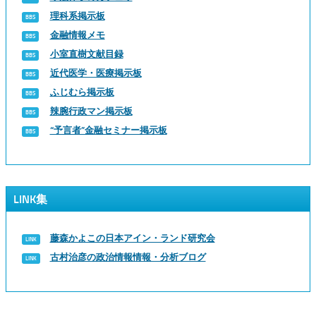
理科系掲示板
金融情報メモ
小室直樹文献目録
近代医学・医療掲示板
ふじむら掲示板
辣腕行政マン掲示板
“予言者”金融セミナー掲示板
LINK集
藤森かよこの日本アイン・ランド研究会
古村治彦の政治情報情報・分析ブログ