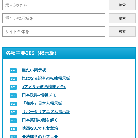
検索
検索
検索
各種主要BBS（掲示板）
重たい掲示板
気になる記事の転載掲示板
<アメリカ政治情報メモ>
日本政界●情報メモ
「在外」日本人掲示板
リバータリアニズム掲示板
日本英語の謎を解く
映画なんでも文章箱
◆法律学のカフェ◆