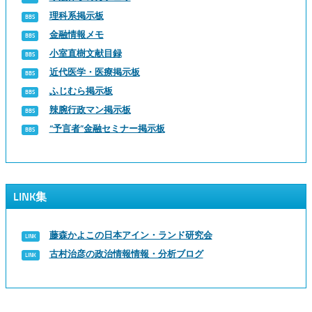
理科系掲示板
金融情報メモ
小室直樹文献目録
近代医学・医療掲示板
ふじむら掲示板
辣腕行政マン掲示板
“予言者”金融セミナー掲示板
LINK集
藤森かよこの日本アイン・ランド研究会
古村治彦の政治情報情報・分析ブログ