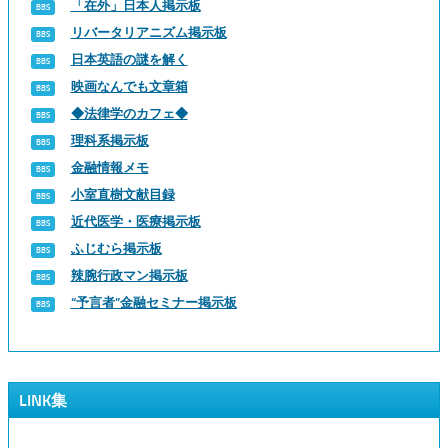
「在外」日本人掲示板
リバータリアニズム掲示板
日本英語の謎を解く
映画なんでも文章箱
◆法律学のカフェ◆
理科系掲示板
金融情報メモ
小室直樹文献目録
近代医学・医療掲示板
ふじむら掲示板
辣腕行政マン掲示板
“予言者”金融セミナー掲示板
LINK集