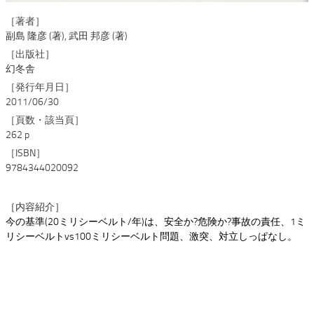
［著者］
副島 隆彦 (著), 武田 邦彦 (著)
［出版社］
幻冬舎
［発行年月日］
2011/06/30
［頁数・該当頁］
262 p
［ISBN］
9784344020092
［内容紹介］
今の基準(20ミリシーベルト/年)は、安全か?危険か?事故の責任、1ミ
リシーベルトvs100ミリシーベルト問題、激突、対立しっぱなし。