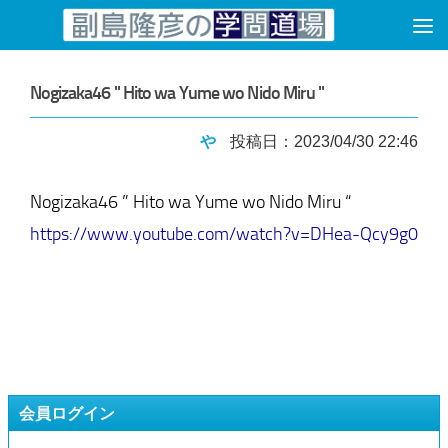
コンテンツへスキップ
Nogizaka46 " Hito wa Yume wo Nido Miru "
や
投稿日：2023/04/30 22:46
Nogizaka46 ” Hito wa Yume wo Nido Miru “
https://www.youtube.com/watch?v=DHea-Qcy9g0
会員ログイン