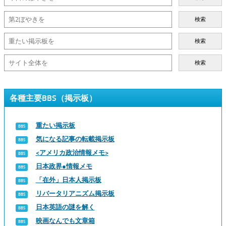
検索
検索
検索
各種主要BBS（掲示板）
重たい掲示板
気になる記事の転載掲示板
<アメリカ政治情報メモ>
日本政界●情報メモ
「在外」日本人掲示板
リバータリアニズム掲示板
日本英語の謎を解く
映画なんでも文章箱