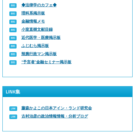
◆法律学のカフェ◆
理科系掲示板
金融情報メモ
小室直樹文献目録
近代医学・医療掲示板
ふじむら掲示板
辣腕行政マン掲示板
“予言者”金融セミナー掲示板
LINK集
藤森かよこの日本アイン・ランド研究会
古村治彦の政治情報情報・分析ブログ