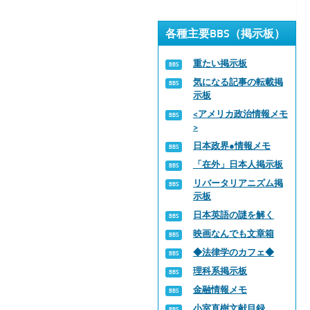
各種主要BBS（掲示板）
重たい掲示板
気になる記事の転載掲
示板
<アメリカ政治情報メモ
>
日本政界●情報メモ
「在外」日本人掲示板
リバータリアニズム掲
示板
日本英語の謎を解く
映画なんでも文章箱
◆法律学のカフェ◆
理科系掲示板
金融情報メモ
小室直樹文献目録