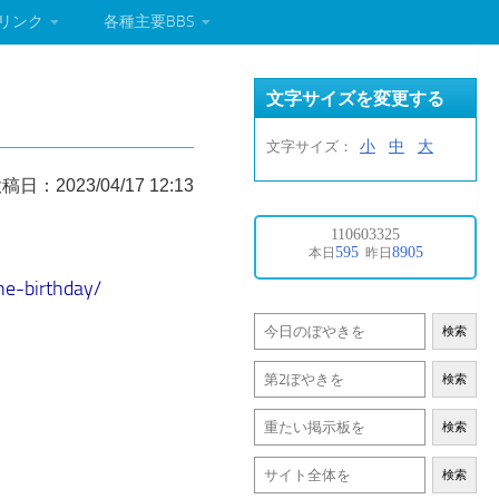
リンク
各種主要BBS
文字サイズを変更する
小
中
大
文字サイズ：
稿日：2023/04/17 12:13
he-birthday/
検索
検索
検索
検索