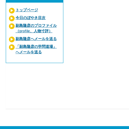
トップページ
今日のぼやき目次
副島隆彦のプロファイル
（profile、人物寸評）
副島隆彦へメールを送る
「副島隆彦の学問道場」
へメールを送る