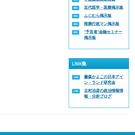
近代医学・医療掲示板
ふじむら掲示板
辣腕行政マン掲示板
“予言者”金融セミナー
掲示板
LINK集
藤森かよこの日本アイ
ン・ランド研究会
古村治彦の政治情報情
報・分析ブログ