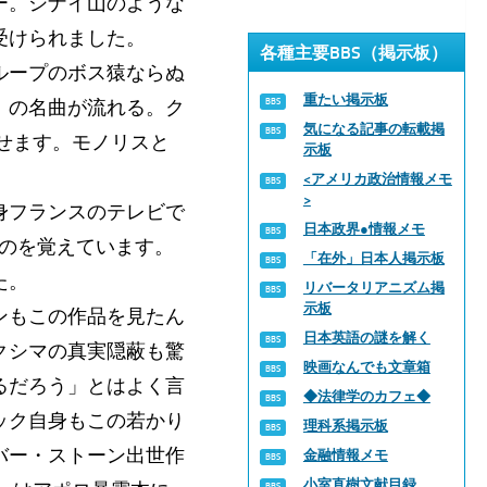
ー。シナイ山のような
受けられました。
各種主要BBS（掲示板）
ループのボス猿ならぬ
重たい掲示板
」の名曲が流れる。ク
気になる記事の転載掲
させます。モノリスと
示板
<アメリカ政治情報メモ
>
身フランスのテレビで
日本政界●情報メモ
たのを覚えています。
「在外」日本人掲示板
た。
リバータリアニズム掲
示板
ンもこの作品を見たん
日本英語の謎を解く
クシマの真実隠蔽も驚
映画なんでも文章箱
るだろう」とはよく言
◆法律学のカフェ◆
ック自身もこの若かり
理科系掲示板
バー・ストーン出世作
金融情報メモ
小室直樹文献目録