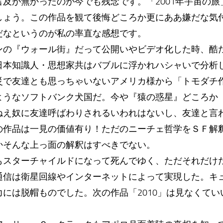
及が無かったのが今でも残念です。「2001年宇宙の
しょう。この作品を観て後悔どころか更にああ嫌だな気
だなというのが私の率直な感想です。
の『ウォール街』だって公開いやビデオ化した時、酷
日本知識人・思想家共はバブルに浮かれハシャいで分析
災で友達とも思っちゃいないアメリカ様から「トモダチ
ようなソフトバンク犬国だ。今や『猿の惑星』どころか
ねえ奴に友達呼ばわりされるいわれはないし、友達と言
の作品は一見の価値有り！ただのニーチェ哲学をＳＦ解
かそんな上っ面の解釈はすべきでない。
もスターチャイルドになって死んでゆく、ただそれだけ
通信は衛星回線やインターネットによって実現した。キ
には脱帽ものでした。次の作品「2010」は見なくて