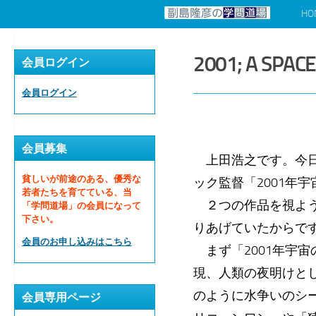
HO
コンテンツへスキップ
2001; A SPAC
会員ログイン
会員ログイン
会員募集
上田浩之です。今日
貧しいが前途のある、優秀な
ック監督「2001年
若者たちを育てている、当
２つの作品を視よう
「学問道場」の会員になって
下さい。
りあげていたからで
会員のお申し込みはこちら
まず「2001年宇宙の旅
現、人類の夜明けと
のように水争いのシ
会員専用ページ