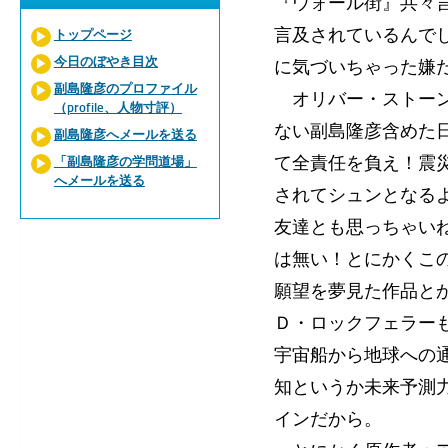
『ウォール街』共々言
言及されているんで
トップページ
今日のぼやき目次
に気づいちゃった嫌
副島隆彦のプロファイル
オリバー・ストーン
（profile、人物寸評）
ない副島隆彦含めた
副島隆彦へメールを送る
て全責任を負え！震
「副島隆彦の学問道場」
へメールを送る
されてシュンとなる
友達とも思っちゃい
は無い！とにかくこ
願望を夢見た作品と
Ｄ・ロックフェラー
宇宙船から地球への
知というか未来予測力
インだから。