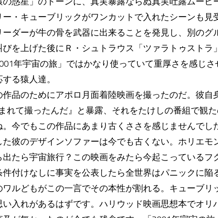
猿の惑星」のトーンに、真実暴露ならぬ真実吐露ムービ
リー・キューブリックがワンカットで入れたシーンも見
リーダーが牛の骨を武器に出来ることを発見し、別のグ
叫びを上げた後にＲ・シュトラウス「ツァラトゥストラ
001年宇宙の旅」ではかなり使っていて重厚さを感じ
応する猿人達。
の作品のためにアポロ月面着陸映画を撮ったのだ。彼自
頼まれて撮ったんだ』と暴露、それをたけしの番組で観
ね。今でもこの作品にあまり古くささを感じませんでし
した彼のデザインソファーは今でも古くない。ホリエモ
ら出たら宇宙旅行？この映画をみたら今起こっているフ
条件付けなしに事実を公表したら全世界はパニックに陥
のワルどもがこの一言でその本性が割れる。キューブリ
思い入れがあるはずです。ハリウッド映画思想本でオリ