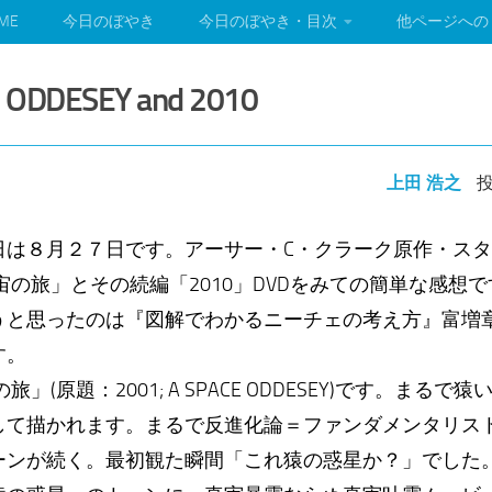
ME
今日のぼやき
今日のぼやき・目次
他ページへの
E ODDESEY and 2010
上田 浩之
投
は８月２７日です。アーサー・C・クラーク原作・スタ
宇宙の旅」とその続編「2010」DVDをみての簡単な感想
と思ったのは『図解でわかるニーチェの考え方』富増
す。
」(原題：2001; A SPACE ODDESEY)です。まる
して描かれます。まるで反進化論＝ファンダメンタリス
ーンが続く。最初観た瞬間「これ猿の惑星か？」でした