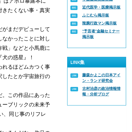
旅」はアポロ暴露本に
近代医学・医療掲示板
付きたくない事・真実
ふじむら掲示板
辣腕行政マン掲示板
だがまだデビューして
“予言者”金融セミナー
掲示板
しなかったことに対し
作戦」などと小馬鹿に
『犬の惑星』！
LINK集
われるほどムカつく事
藤森かよこの日本アイ
釈したとか宇宙旅行の
ン・ランド研究会
古村治彦の政治情報情
だ。この作品にあった
報・分析ブログ
ューブリックの未来予
いい、同じ事のリフレ