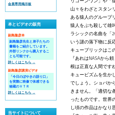
リコーンワン」や「
会員専用掲示板
山々をわざとスタン
ある猿人のグループ
本とビデオの販売
猿人をぶち殺して雄
ラシックの名曲を「2
副島隆彦本
いう謎の落下物に反
副島隆彦先生と弟子たちの
書籍をご紹介しています。
キューブリックはこ
外部リンクから購入するこ
とも可能です。
『あれはNASAから
詳しくはこちら →
根は正直な人間です
副島隆彦講演ビデオ
キュービズムを生か
「今日のぼやきの語り口」
を実際に映像で体感できる
でしょう。ショバか
秘蔵のＶＴＲ
きません。「適切な
詳しくはこちら →
ったものです。世界
し頃の作品はかなり
当サイトについて