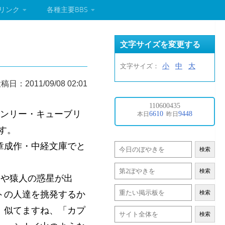
リンク
各種主要BBS
文字サイズを変更する
小
中
大
文字サイズ：
稿日：2011/09/08 02:01
ンリー・キューブリ
です。
章成作・中経文庫でと
検索
検索
で猿いや猿人の惑星が出
トの人達を挑発するか
検索
。似てますね、「カプ
検索