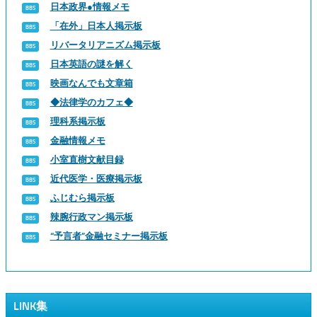
日本政界●情報メモ
「在外」日本人掲示板
リバータリアニズム掲示板
日本英語の謎を解く
映画なんでも文章箱
◆法律学のカフェ◆
理科系掲示板
金融情報メモ
小室直樹文献目録
近代医学・医療掲示板
ふじむら掲示板
辣腕行政マン掲示板
“予言者”金融セミナー掲示板
LINK集