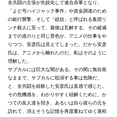
全共闘の主張が先鋭化して連合赤軍となり、
「よど号ハイジャック事件」や資金調達のため
の銀行襲撃、そして「総括」と呼ばれる集団リ
ンチ殺人に至って、最後は瓦解する、その破滅
までの道のりと同じ景色が、アニメの仕事をや
りつつ、安彦氏は見えてしまった。だから安彦
氏は、アニメから離れたのだ。私はそのように
理解した。
サブカルには巨大な闇がある。その闇に無自覚
なままで、サブカルに耽溺する事は危険だ、
と、全共闘を経験した安彦氏は直感で感じた。
その危機感を、わかりやすく紐解くために、か
つての友人達を招き、あるいは自ら彼らの元を
訪れて、消えそうな記憶を再度重ねてゆく過程