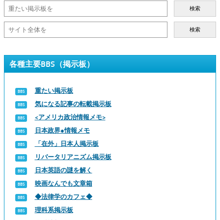
検索
検索
各種主要BBS（掲示板）
重たい掲示板
気になる記事の転載掲示板
<アメリカ政治情報メモ>
日本政界●情報メモ
「在外」日本人掲示板
リバータリアニズム掲示板
日本英語の謎を解く
映画なんでも文章箱
◆法律学のカフェ◆
理科系掲示板