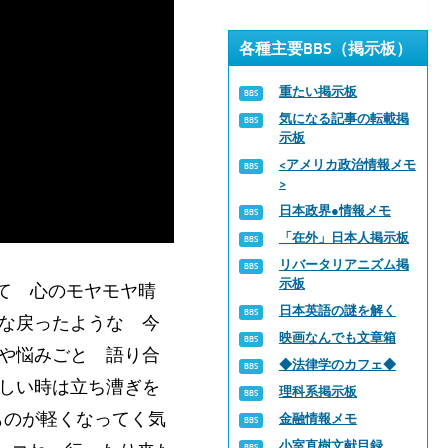
各種主要BBS（掲示板）
重たい掲示板
気になる記事の転載掲
示板
<アメリカ政治情報メモ
>
日本政界●情報メモ
「在外」日本人掲示板
リバータリアニズム掲
示板
て 心のモヤモヤ晴
日本英語の謎を解く
うな戻ったような 今
映画なんでも文章箱
気や悩みごと 語り合
◆法律学のカフェ◆
苦しい時は立ち漕ぎを
理科系掲示板
ものが軽くなってく気
金融情報メモ
小室直樹文献目録