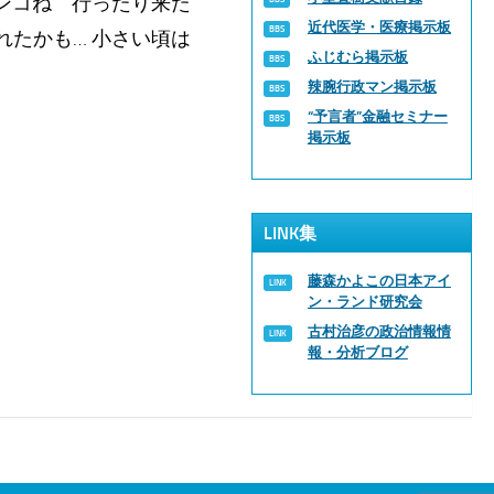
ランコね 行ったり来た
近代医学・医療掲示板
れたかも… 小さい頃は
ふじむら掲示板
辣腕行政マン掲示板
“予言者”金融セミナー
掲示板
LINK集
藤森かよこの日本アイ
ン・ランド研究会
古村治彦の政治情報情
報・分析ブログ