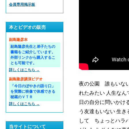
会員専用掲示板
本とビデオの販売
副島隆彦本
副島隆彦先生と弟子たちの
書籍をご紹介しています。
外部リンクから購入するこ
とも可能です。
詳しくはこちら →
副島隆彦講演ビデオ
夜の公園 誰もいな
「今日のぼやきの語り口」
を実際に映像で体感できる
れたみたい 人生なん
秘蔵のＶＴＲ
日の自分に問いかける
詳しくはこちら →
う友達もいない 生き
して ちょっとハラハ
当サイトについて