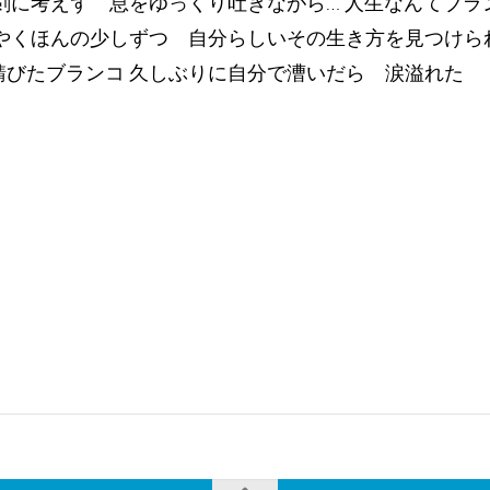
剣に考えず 息をゆっくり吐きながら… 人生なんてブ
やくほんの少しずつ 自分らしいその生き方を見つけら
錆びたブランコ 久しぶりに自分で漕いだら 涙溢れた