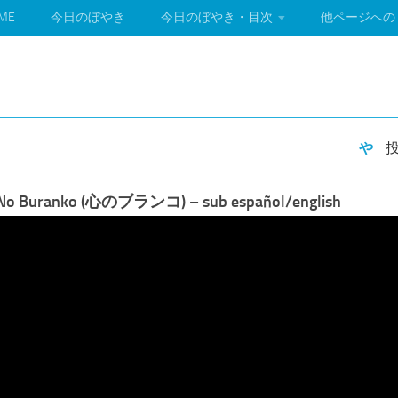
ME
今日のぼやき
今日のぼやき・目次
他ページへの
コ
や
投
o No Buranko (心のブランコ) – sub español/english