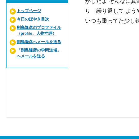
がしたよ そんなに真
り 繰り返して よう
トップページ
今日のぼやき目次
いつも乗ってた少し
副島隆彦のプロファイル
（profile、人物寸評）
副島隆彦へメールを送る
「副島隆彦の学問道場」
へメールを送る