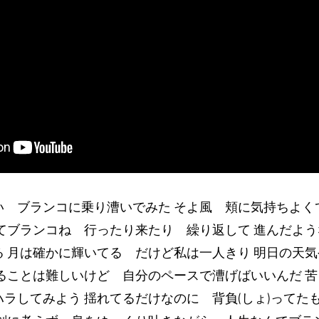
い ブランコに乗り漕いでみた そよ風 頬に気持ちよく
てブランコね 行ったり来たり 繰り返して 進んだよ
 月は確かに輝いてる だけど私は一人きり 明日の天
ることは難しいけど 自分のペースで漕げばいいんだ 
ラしてみよう 揺れてるだけなのに 背負(しょ)ってた