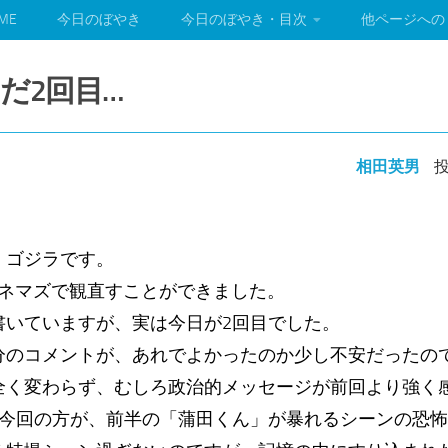
ME
今日のぼやき
今日のぼやき・目次
他ページへの
だ2回目…
相田英男
投
・ゴジラです。
シネマズで観直すことができました。
書いていますが、実は今日が2回目でした。
分のコメントが、あれでよかったのか少し不安だったの
全く変わらず、むしろ政治的メッセージが前回より強く
の今回の方が、前半の「蒲田くん」が暴れるシーンの恐