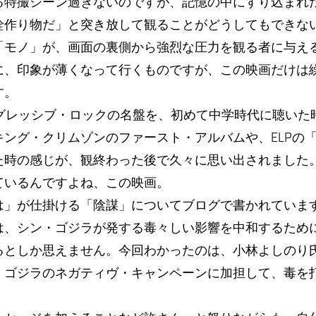
特撮シーン過ぎないのですが、記憶の中にすり込まれた3
詮作り物だ」と突き放して観ることがどうしてもできな
「モノ」が、画面の裏側から強烈な圧力を観る者に与え
に、印象が薄くなって行くものですが、この映画だけは繰
す。
ログレッシブ・ロックの名盤を、初めて中学時代に聴いた
キング・クリムゾンのファースト・アルバムや、ELPの
た時の感じが、観終わった後で久々に思い出されました
ているんですよね、この映画。
は」が仕掛ける「陰謀」についてブログで書かれていま
は、シン・ゴジラが発する毒々しい影響を中和するため
るとしか思えません。今回わかったのは、小林よしのり
・ゴジラのネガティヴ・キャンペーンに加担して、毒を