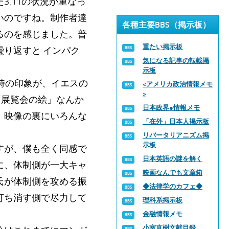
.11の状況が重なっ
いのですね。制作者達
各種主要BBS（掲示板）
るのを感じました。普
重たい掲示板
り返すと インパク
気になる記事の転載掲
示板
時の印象が、イエスの
<アメリカ政治情報メモ
>
「展覧会の絵」なんか
日本政界●情報メモ
。映像の裏にいろんな
「在外」日本人掲示板
リバータリアニズム掲
示板
すが、僕も全く同感で
日本英語の謎を解く
に、体制側が一大キャ
映画なんでも文章箱
氏が体制側を攻める振
◆法律学のカフェ◆
打ち消す側で尽力して
理科系掲示板
金融情報メモ
小室直樹文献目録