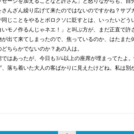
ッセージを加えることなど許さん」と怒りながらも、自
をさんざん繰り広げて来たのではないのですかね？サブ
が同じことをやるとボロクソに貶すとは、いったいどう
白いモノ作るんじゃネエ！」と叫ぶ方が、まだ正直で許
物が出て来てしまったので、焦っているのか、はたまた
のどちらかでないのか？あの人は。
館ではあったが、今日も3/4以上の座席が埋まってたよ
ず、落ち着いた大人の客ばかりに見えたけどね。私は別