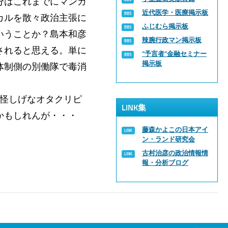
分はこれまでにマンガ
近代医学・医療掲示板
カルを散々政治主張に
ふじむら掲示板
いうことか？島本和彦
辣腕行政マン掲示板
されると思える。単に
“予言者”金融セミナー
掲示板
体制側の別働隊で毒消
。怪しげなオタクリピ
LINK集
かもしれんが・・・
藤森かよこの日本アイ
ン・ランド研究会
古村治彦の政治情報情
報・分析ブログ