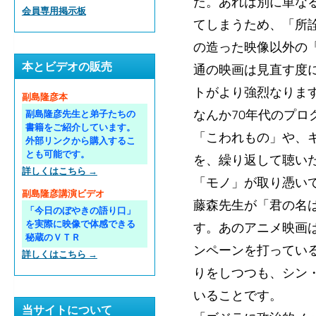
た。あれは別に単なる
会員専用掲示板
てしまうため、「所
の造った映像以外の
本とビデオの販売
通の映画は見直す度
トがより強烈なりま
副島隆彦本
なんか70年代のプ
副島隆彦先生と弟子たちの
書籍をご紹介しています。
「こわれもの」や、
外部リンクから購入するこ
とも可能です。
を、繰り返して聴い
詳しくはこちら →
「モノ」が取り憑い
副島隆彦講演ビデオ
藤森先生が「君の名
「今日のぼやきの語り口」
を実際に映像で体感できる
す。あのアニメ映画
秘蔵のＶＴＲ
ンペーンを打ってい
詳しくはこちら →
りをしつつも、シン
いることです。
当サイトについて