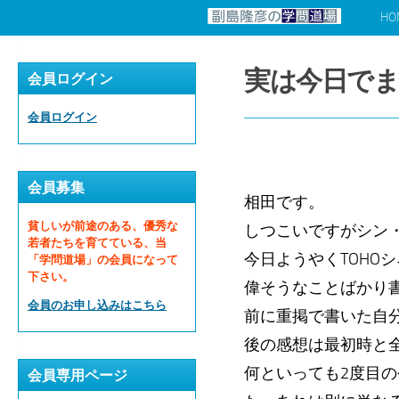
HO
コンテンツへスキップ
実は今日でま
会員ログイン
会員ログイン
会員募集
相田です。
貧しいが前途のある、優秀な
しつこいですがシン
若者たちを育てている、当
今日ようやくTOHO
「学問道場」の会員になって
下さい。
偉そうなことばかり
会員のお申し込みはこちら
前に重掲で書いた自
後の感想は最初時と
何といっても2度目
会員専用ページ