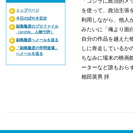
「ゴジラに政治的メ
を使って、政治主張
トップページ
今日のぼやき目次
利用しながら、他人
副島隆彦のプロファイル
みたいに「俺より面
（profile、人物寸評）
自分の作品を越えた
副島隆彦へメールを送る
しに奔走しているか
「副島隆彦の学問道場」
へメールを送る
ちなみに場末の映画
ーターなど誰もおら
相田英男 拝