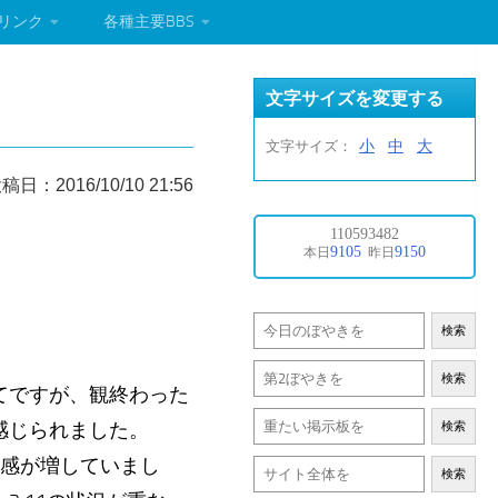
リンク
各種主要BBS
文字サイズを変更する
小
中
大
文字サイズ：
稿日：2016/10/10 21:56
検索
検索
てですが、観終わった
感じられました。
検索
怖感が増していまし
検索