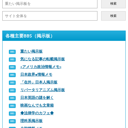
検索
検索
各種主要BBS（掲示板）
重たい掲示板
気になる記事の転載掲示板
<アメリカ政治情報メモ>
日本政界●情報メモ
「在外」日本人掲示板
リバータリアニズム掲示板
日本英語の謎を解く
映画なんでも文章箱
◆法律学のカフェ◆
理科系掲示板