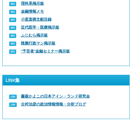
理科系掲示板
金融情報メモ
小室直樹文献目録
近代医学・医療掲示板
ふじむら掲示板
辣腕行政マン掲示板
“予言者”金融セミナー掲示板
LINK集
藤森かよこの日本アイン・ランド研究会
古村治彦の政治情報情報・分析ブログ