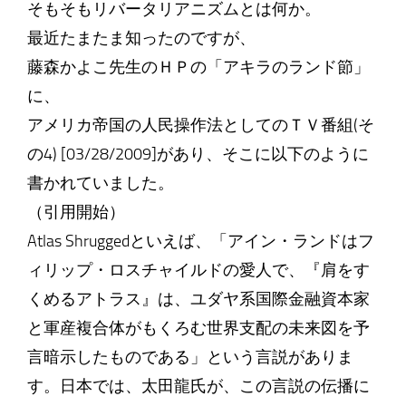
そもそもリバータリアニズムとは何か。
最近たまたま知ったのですが、
藤森かよこ先生のＨＰの「アキラのランド節」
に、
アメリカ帝国の人民操作法としてのＴＶ番組(そ
の4) [03/28/2009]があり、そこに以下のように
書かれていました。
（引用開始）
Atlas Shruggedといえば、「アイン・ランドはフ
ィリップ・ロスチャイルドの愛人で、『肩をす
くめるアトラス』は、ユダヤ系国際金融資本家
と軍産複合体がもくろむ世界支配の未来図を予
言暗示したものである」という言説がありま
す。日本では、太田龍氏が、この言説の伝播に