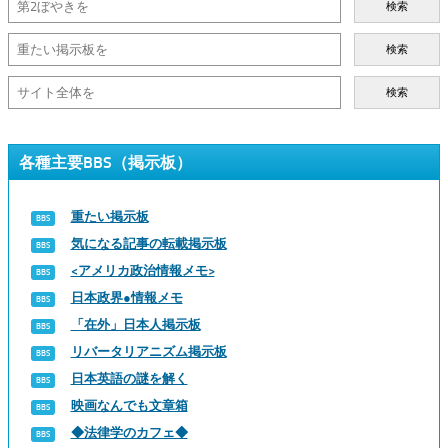
検索
検索
検索
各種主要BBS（掲示板）
重たい掲示板
気になる記事の転載掲示板
<アメリカ政治情報メモ>
日本政界●情報メモ
「在外」日本人掲示板
リバータリアニズム掲示板
日本英語の謎を解く
映画なんでも文章箱
◆法律学のカフェ◆