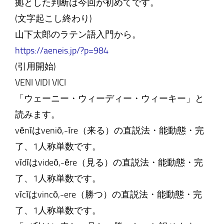
拠とした判断は今回が初めてです。
(文字起こし終わり)
山下太郎のラテン語入門から。
https://aeneis.jp/?p=984
(引用開始)
VENI VIDI VICI
「ウェーニー・ウィーディー・ウィーキー」と
読みます。
vēnīはveniō,-īre（来る）の直説法・能動態・完
了、1人称単数です。
vīdīはvideō,-ēre（見る）の直説法・能動態・完
了、1人称単数です。
vīcīはvincō,-ere（勝つ）の直説法・能動態・完
了、1人称単数です。