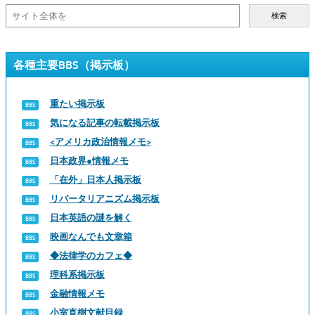
検索
各種主要BBS（掲示板）
重たい掲示板
気になる記事の転載掲示板
<アメリカ政治情報メモ>
日本政界●情報メモ
「在外」日本人掲示板
リバータリアニズム掲示板
日本英語の謎を解く
映画なんでも文章箱
◆法律学のカフェ◆
理科系掲示板
金融情報メモ
小室直樹文献目録