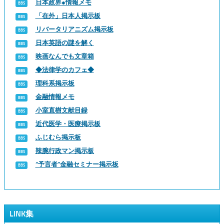
日本政界●情報メモ
「在外」日本人掲示板
リバータリアニズム掲示板
日本英語の謎を解く
映画なんでも文章箱
◆法律学のカフェ◆
理科系掲示板
金融情報メモ
小室直樹文献目録
近代医学・医療掲示板
ふじむら掲示板
辣腕行政マン掲示板
“予言者”金融セミナー掲示板
LINK集