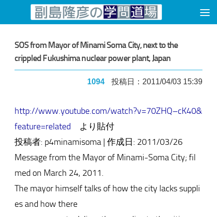
コンテンツへスキップ
SOS from Mayor of Minami Soma City, next to the
crippled Fukushima nuclear power plant, Japan
1094
投稿日：2011/04/03 15:39
http://www.youtube.com/watch?v=70ZHQ–cK40&
feature=related
より貼付
投稿者: p4minamisoma | 作成日: 2011/03/26
Message from the Mayor of Minami-Soma City; fil
med on March 24, 2011.
The mayor himself talks of how the city lacks suppli
es and how there