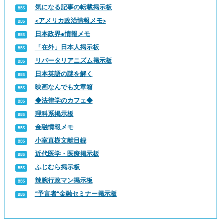
気になる記事の転載掲示板
<アメリカ政治情報メモ>
日本政界●情報メモ
「在外」日本人掲示板
リバータリアニズム掲示板
日本英語の謎を解く
映画なんでも文章箱
◆法律学のカフェ◆
理科系掲示板
金融情報メモ
小室直樹文献目録
近代医学・医療掲示板
ふじむら掲示板
辣腕行政マン掲示板
“予言者”金融セミナー掲示板