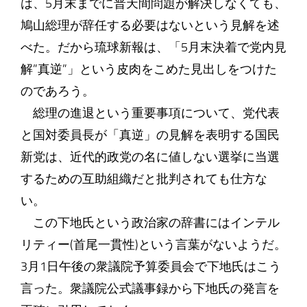
は、5月末までに普天間問題が解決しなくても、
鳩山総理が辞任する必要はないという見解を述
べた。だから琉球新報は、「5月末決着で党内見
解”真逆”」という皮肉をこめた見出しをつけた
のであろう。
総理の進退という重要事項について、党代表
と国対委員長が「真逆」の見解を表明する国民
新党は、近代的政党の名に値しない選挙に当選
するための互助組織だと批判されても仕方な
い。
この下地氏という政治家の辞書にはインテル
リティー(首尾一貫性)という言葉がないようだ。
3月1日午後の衆議院予算委員会で下地氏はこう
言った。衆議院公式議事録から下地氏の発言を