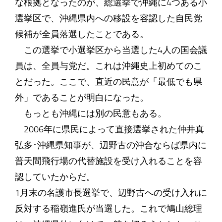
な根拠となったのが、総選挙で沖縄に4つある小
選挙区で、沖縄県内への移設を容認した自民党
候補が全員落選したことである。
この選挙で小選挙区から当選した4人の国会議
員は、全員与党だ。これは沖縄史上初めてのこ
とだった。ここで、直近の民意が「最低でも県
外」であることが明白になった。
もっとも沖縄には別の民意もある。
2006年に県民によって直接選挙された仲井真
弘多･沖縄県知事が、辺野古の沖合ならば県内に
普天間飛行場の代替施設を受け入れることを容
認していたからだ。
1月末の名護市長選挙で、辺野古への受け入れに
反対する稲嶺進氏が当選した。これで鳩山総理