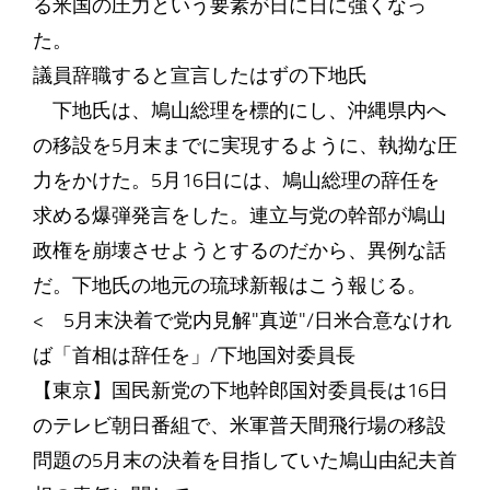
る米国の圧力という要素が日に日に強くなっ
た。
議員辞職すると宣言したはずの下地氏
下地氏は、鳩山総理を標的にし、沖縄県内へ
の移設を5月末までに実現するように、執拗な圧
力をかけた。5月16日には、鳩山総理の辞任を
求める爆弾発言をした。連立与党の幹部が鳩山
政権を崩壊させようとするのだから、異例な話
だ。下地氏の地元の琉球新報はこう報じる。
< 5月末決着で党内見解"真逆"/日米合意なけれ
ば「首相は辞任を」/下地国対委員長
【東京】国民新党の下地幹郎国対委員長は16日
のテレビ朝日番組で、米軍普天間飛行場の移設
問題の5月末の決着を目指していた鳩山由紀夫首