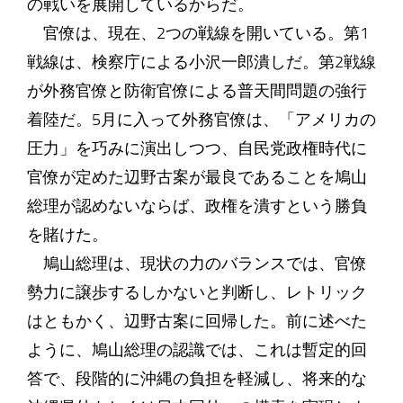
の戦いを展開しているからだ。
官僚は、現在、2つの戦線を開いている。第1
戦線は、検察庁による小沢一郎潰しだ。第2戦線
が外務官僚と防衛官僚による普天間問題の強行
着陸だ。5月に入って外務官僚は、「アメリカの
圧力」を巧みに演出しつつ、自民党政権時代に
官僚が定めた辺野古案が最良であることを鳩山
総理が認めないならば、政権を潰すという勝負
を賭けた。
鳩山総理は、現状の力のバランスでは、官僚
勢力に譲歩するしかないと判断し、レトリック
はともかく、辺野古案に回帰した。前に述べた
ように、鳩山総理の認識では、これは暫定的回
答で、段階的に沖縄の負担を軽減し、将来的な