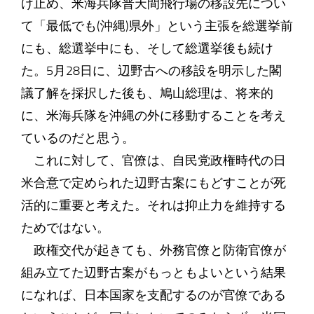
け止め、米海兵隊普天間飛行場の移設先につい
て「最低でも(沖縄)県外」という主張を総選挙前
にも、総選挙中にも、そして総選挙後も続け
た。5月28日に、辺野古への移設を明示した閣
議了解を採択した後も、鳩山総理は、将来的
に、米海兵隊を沖縄の外に移動することを考え
ているのだと思う。
これに対して、官僚は、自民党政権時代の日
米合意で定められた辺野古案にもどすことが死
活的に重要と考えた。それは抑止力を維持する
ためではない。
政権交代が起きても、外務官僚と防衛官僚が
組み立てた辺野古案がもっともよいという結果
になれば、日本国家を支配するのが官僚である