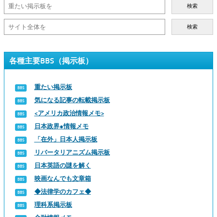
検索
検索
各種主要BBS（掲示板）
重たい掲示板
気になる記事の転載掲示板
<アメリカ政治情報メモ>
日本政界●情報メモ
「在外」日本人掲示板
リバータリアニズム掲示板
日本英語の謎を解く
映画なんでも文章箱
◆法律学のカフェ◆
理科系掲示板