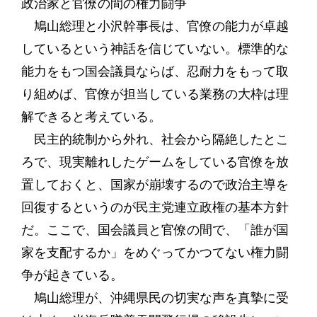
政治家と官僚の間の権力闘争
鳩山総理と小沢幹事長は、官僚の能力が卓越
しているという神話を信じていない。標準的な
能力をもつ国会議員ならば、忍耐力をもって取
り組めば、官僚が担当している業務の大枠は理
解できると考えている。
民主的統制から外れ、社会から隔絶したとこ
ろで、現実離れしたゲームをしている官僚を放
置しておくと、国家が崩壊するので政治主導を
回復するというのが民主党連立政権の基本方針
だ。ここで、国会議員と官僚の間で、「誰が国
家を支配するか」をめぐってかつてない権力闘
争が起きている。
鳩山総理が、沖縄県民の切実な声を真摯に受