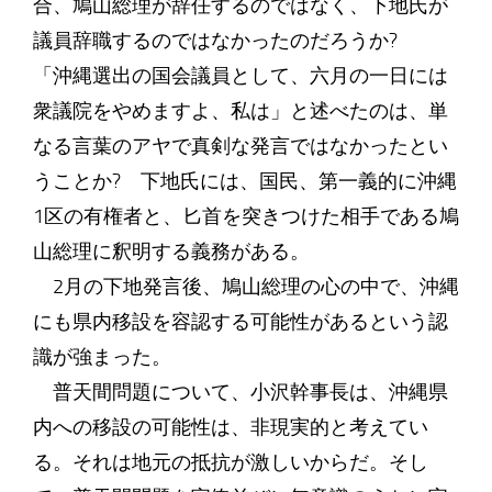
合、鳩山総理が辞任するのではなく、下地氏が
議員辞職するのではなかったのだろうか?
「沖縄選出の国会議員として、六月の一日には
衆議院をやめますよ、私は」と述べたのは、単
なる言葉のアヤで真剣な発言ではなかったとい
うことか? 下地氏には、国民、第一義的に沖縄
1区の有権者と、匕首を突きつけた相手である鳩
山総理に釈明する義務がある。
2月の下地発言後、鳩山総理の心の中で、沖縄
にも県内移設を容認する可能性があるという認
識が強まった。
普天間問題について、小沢幹事長は、沖縄県
内への移設の可能性は、非現実的と考えてい
る。それは地元の抵抗が激しいからだ。そし