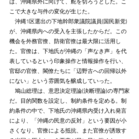
は、沖縄県外に向けて、舵を切ろうとした。こ
こで大きな与件の変化が生じた。
沖縄1区選出の下地幹郎衆議院議員(国民新党)
が、沖縄県内への受入を主張したからだ。この
機会を外務官僚、防衛官僚は最大限に活用し
た。官僚は、下地氏が沖縄の「声なき声」を代
表しているという印象操作と情報操作を行い、
官邸の官僚、閣僚たちに「辺野古への回帰以外
にない」という雰囲気を醸成していった。
鳩山総理は、意思決定理論(決断理論)の専門家
だ。目的関数を設定し、制約条件を定める。制
約条件の中で、下地氏の沖縄県内受け入れ発言
により、「沖縄の民意の反対」という要因が小
さくなり、官僚による抵抗、また官僚が誘致す