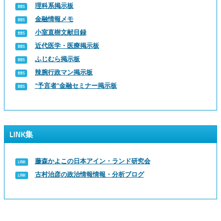
理科系掲示板
金融情報メモ
小室直樹文献目録
近代医学・医療掲示板
ふじむら掲示板
辣腕行政マン掲示板
“予言者”金融セミナー掲示板
LINK集
藤森かよこの日本アイン・ランド研究会
古村治彦の政治情報情報・分析ブログ