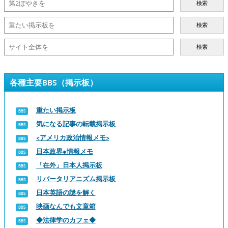
検索
検索
検索
各種主要BBS（掲示板）
重たい掲示板
気になる記事の転載掲示板
<アメリカ政治情報メモ>
日本政界●情報メモ
「在外」日本人掲示板
リバータリアニズム掲示板
日本英語の謎を解く
映画なんでも文章箱
◆法律学のカフェ◆