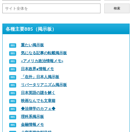
検索
各種主要BBS（掲示板）
重たい掲示板
気になる記事の転載掲示板
<アメリカ政治情報メモ>
日本政界●情報メモ
「在外」日本人掲示板
リバータリアニズム掲示板
日本英語の謎を解く
映画なんでも文章箱
◆法律学のカフェ◆
理科系掲示板
金融情報メモ