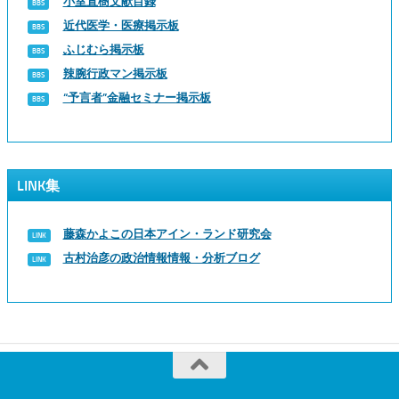
小室直樹文献目録
近代医学・医療掲示板
ふじむら掲示板
辣腕行政マン掲示板
“予言者”金融セミナー掲示板
LINK集
藤森かよこの日本アイン・ランド研究会
古村治彦の政治情報情報・分析ブログ