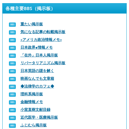
各種主要BBS（掲示板）
重たい掲示板
気になる記事の転載掲示板
<アメリカ政治情報メモ>
日本政界●情報メモ
「在外」日本人掲示板
リバータリアニズム掲示板
日本英語の謎を解く
映画なんでも文章箱
◆法律学のカフェ◆
理科系掲示板
金融情報メモ
小室直樹文献目録
近代医学・医療掲示板
ふじむら掲示板