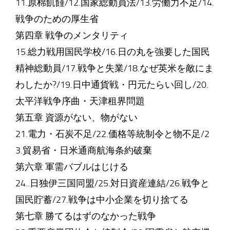
11.原棉飢饉/12.国家総動員法/13.労働力不足/14.
戦争のための厚生省
第四章 戦争のメンタリティ
15.総力戦用国民学校/16.日の丸を強要した国民
精神総動員/17.戦争と失業/18.なぜ英米を敵にま
わしたか?/19.日中通貨戦・円元たらい回し/20.
太平洋戦争序曲・天津租界問題
第五章 資源がない、物がない
21.電力・石炭不足/22.価格等統制令と物不足/2
3.貿易省・日米通商航海条約破棄
第六章 軍需バブルはじける
24..日独伊三国同盟/25.対日資産連結/26.戦争と
国民貯蓄/27.戦争は中小企業を切り捨てる
第七章 勝てるはずのなかった戦争