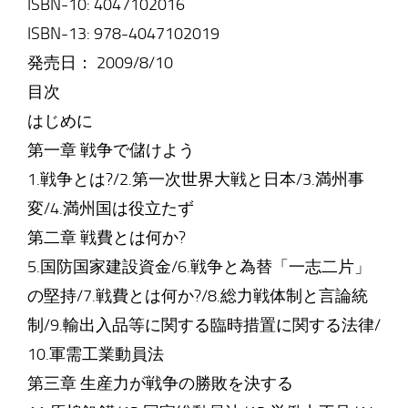
ISBN-10: 4047102016
ISBN-13: 978-4047102019
発売日： 2009/8/10
目次
はじめに
第一章 戦争で儲けよう
1.戦争とは?/2.第一次世界大戦と日本/3.満州事
変/4.満州国は役立たず
第二章 戦費とは何か?
5.国防国家建設資金/6.戦争と為替「一志二片」
の堅持/7.戦費とは何か?/8.総力戦体制と言論統
制/9.輸出入品等に関する臨時措置に関する法律/
10.軍需工業動員法
第三章 生産力が戦争の勝敗を決する