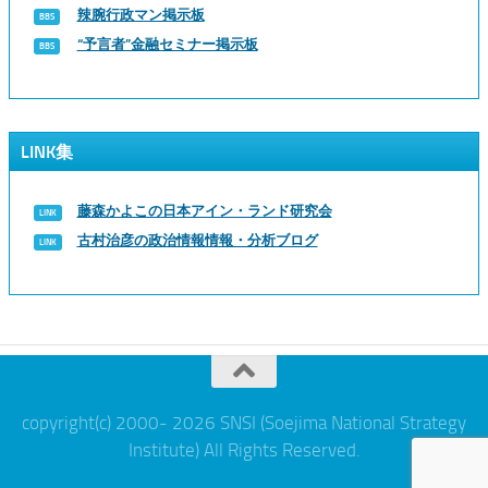
辣腕行政マン掲示板
“予言者”金融セミナー掲示板
LINK集
藤森かよこの日本アイン・ランド研究会
古村治彦の政治情報情報・分析ブログ
copyright(c) 2000- 2026 SNSI (Soejima National Strategy
Institute) All Rights Reserved.