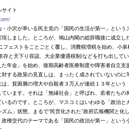
ルサイト
.com/
山・小沢が率いる民主党の「国民の生活が第一」という
現しました。ところが、鳩山内閣の総辞職後に成立した菅
マニフェストをことごとく覆し、消費税増税を始め、小泉
僚依存と天下り容認、大企業優遇税制)などを打ち出して
えた年金」を始め、後期高齢者医療制度や障害者自立支
に対する政策の見直しは、まったく成されていないのに
大は、貧困層の増大や自殺者３万人が連続１３年という
しています。それは「無縁社会」と呼ばれ、若者たちの
ているのです。ところが、マスコミはいわゆる「政治と
シズム」状態。まるで“民営化された”政府広報機関と化
、政権交代のテーマである「国民の政治が第一」という