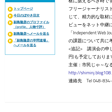
枢に据えるべき時で
フリージャーナリス
トップページ
今日のぼやき目次
じて、精力的な取材
副島隆彦のプロファイル
ビューをネット中継
（profile、人物寸評）
「Independent
副島隆彦へメールを送る
の課題について共に
「副島隆彦の学問道場」
へメールを送る
<追記> 講演会の申
円)も予定しておりま
主催：市民じゃ～
http://shiminj.blog108
連絡先 Tel 048-834-1