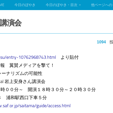
ME
今日のぼやき
今日のぼやき・目次
他ページへの
講演会
1094
投
rasu/entry-10762968743.html
より貼付
広報 翼賛メディアを撃て！
ャーナリズムの可能性
Journal 岩上安身さん講演会
１８時００分～ 開演１８時３０分～２０時３０分
Ｂ 浦和駅西口下車５分
.saf.or.jp/saitama/guide/access.html