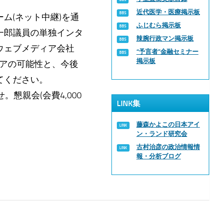
近代医学・医療掲示板
ム(ネット中継)を通
ふじむら掲示板
一郎議員の単独インタ
辣腕行政マン掲示板
ウェブメディア会社
“予言者”金融セミナー
掲示板
メディアの可能性と、今後
てください。
懇親会(会費4,000
LINK集
藤森かよこの日本アイ
ン・ランド研究会
古村治彦の政治情報情
報・分析ブログ