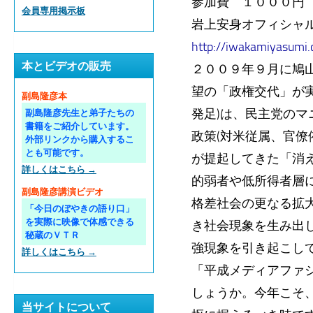
参加費 １０００円
会員専用掲示板
岩上安身オフィシャ
http://iwakamiyasumi
本とビデオの販売
２００９年９月に鳩
望の「政権交代」が実
副島隆彦本
発足)は、民主党の
副島隆彦先生と弟子たちの
書籍をご紹介しています。
政策(対米従属、官
外部リンクから購入するこ
とも可能です。
が提起してきた「消
詳しくはこちら →
的弱者や低所得者層
副島隆彦講演ビデオ
格差社会の更なる拡
「今日のぼやきの語り口」
を実際に映像で体感できる
き社会現象を生み出
秘蔵のＶＴＲ
強現象を引き起こし
詳しくはこちら →
「平成メディアファ
しょうか。今年こそ
当サイトについて