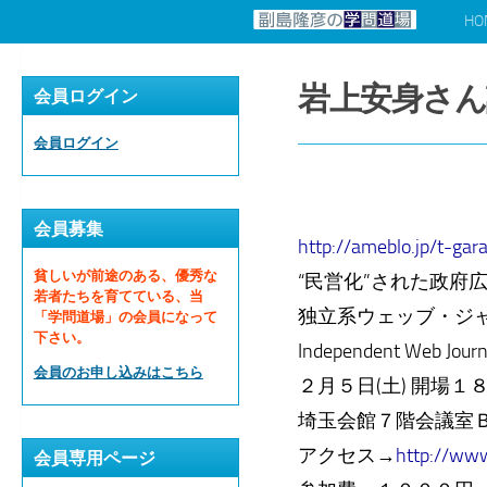
HO
コンテンツへスキップ
岩上安身さん
会員ログイン
会員ログイン
会員募集
http://ameblo.jp/t-ga
貧しいが前途のある、優秀な
“民営化”された政府
若者たちを育てている、当
独立系ウェッブ・ジ
「学問道場」の会員になって
下さい。
Independent Web 
会員のお申し込みはこちら
２月５日(土) 開場
埼玉会館７階会議室
アクセス→
http://www
会員専用ページ