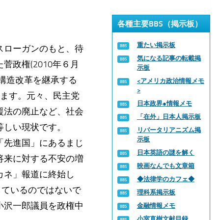
各種主要BBS（掲示板）
重たい掲示板
スローガンのもと、待
気になる記事の転載掲
政権(2010年６月
示板
構造改革を継承する
<アメリカ政治情報メモ
>
います。元々、民主党
日本政界●情報メモ
援法の廃止など、社会
「在外」日本人掲示板
等しい現状です。
リバータリアニズム掲
示板
「先進国」にあるまじ
日本英語の謎を解く
将来に対する不安の増
映画なんでも文章箱
カネ」報道に終始し
◆法律学のカフェ◆
しているのではないで
理科系掲示板
小沢一郎議員を政権中
金融情報メモ
小室直樹文献目録