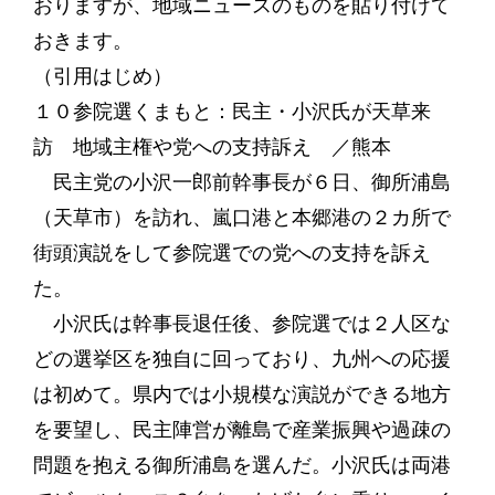
おりますが、地域ニュースのものを貼り付けて
おきます。
（引用はじめ）
１０参院選くまもと：民主・小沢氏が天草来
訪 地域主権や党への支持訴え ／熊本
民主党の小沢一郎前幹事長が６日、御所浦島
（天草市）を訪れ、嵐口港と本郷港の２カ所で
街頭演説をして参院選での党への支持を訴え
た。
小沢氏は幹事長退任後、参院選では２人区な
どの選挙区を独自に回っており、九州への応援
は初めて。県内では小規模な演説ができる地方
を要望し、民主陣営が離島で産業振興や過疎の
問題を抱える御所浦島を選んだ。小沢氏は両港