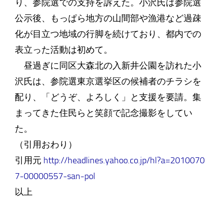
り、参院選での支持を訴えた。小沢氏は参院選
公示後、もっぱら地方の山間部や漁港など過疎
化が目立つ地域の行脚を続けており、都内での
表立った活動は初めて。
昼過ぎに同区大森北の入新井公園を訪れた小
沢氏は、参院選東京選挙区の候補者のチラシを
配り、「どうぞ、よろしく」と支援を要請。集
まってきた住民らと笑顔で記念撮影をしてい
た。
（引用おわり）
引用元
http://headlines.yahoo.co.jp/hl?a=2010070
7-00000557-san-pol
以上