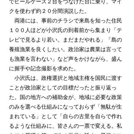
でビールケース２台をつなげた台に乗り、マイ
クを使わず約２０分間演説した。
両港には、事前のチラシで来島を知った住民
１００人ほどが小沢氏の到着前から集まり「テ
レビで見るより若い。まだまだやれる」「島の
養殖漁業を良くしたい。政治家は農業は言って
も漁業を言わない」など声をかけながら、盛ん
に握手や記念撮影を求めた。
小沢氏は、政権選択と地域主権を国民に渡す
ことが政治家としての目標だったと振り返っ
た。国の地方への補助金が、地域に必要な政策
のみを選べる仕組みになっておらず「無駄が生
まれている」として「自らの古里を自らで作れ
るような仕組みに、皆さんの一票で変える。私