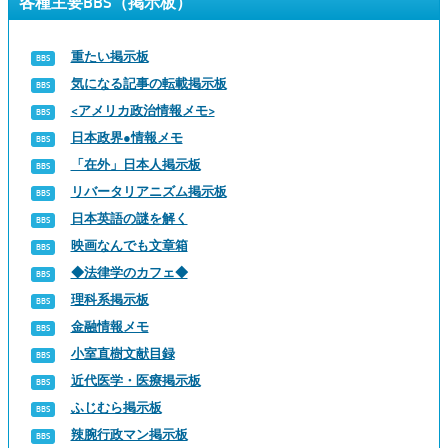
各種主要BBS（掲示板）
重たい掲示板
気になる記事の転載掲示板
<アメリカ政治情報メモ>
日本政界●情報メモ
「在外」日本人掲示板
リバータリアニズム掲示板
日本英語の謎を解く
映画なんでも文章箱
◆法律学のカフェ◆
理科系掲示板
金融情報メモ
小室直樹文献目録
近代医学・医療掲示板
ふじむら掲示板
辣腕行政マン掲示板