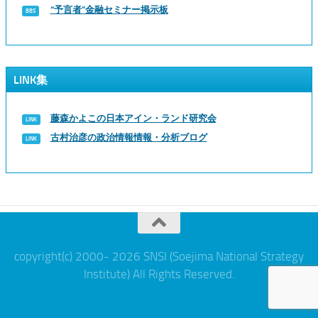
“予言者”金融セミナー掲示板
LINK集
藤森かよこの日本アイン・ランド研究会
古村治彦の政治情報情報・分析ブログ
copyright(c) 2000- 2026 SNSI (Soejima National Strategy
Institute) All Rights Reserved.