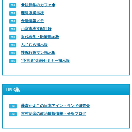
◆法律学のカフェ◆
理科系掲示板
金融情報メモ
小室直樹文献目録
近代医学・医療掲示板
ふじむら掲示板
辣腕行政マン掲示板
“予言者”金融セミナー掲示板
LINK集
藤森かよこの日本アイン・ランド研究会
古村治彦の政治情報情報・分析ブログ