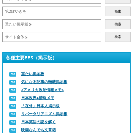
検索
検索
検索
各種主要BBS（掲示板）
重たい掲示板
気になる記事の転載掲示板
<アメリカ政治情報メモ>
日本政界●情報メモ
「在外」日本人掲示板
リバータリアニズム掲示板
日本英語の謎を解く
映画なんでも文章箱