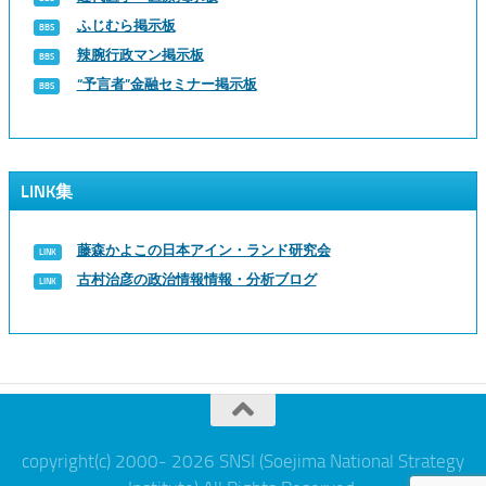
ふじむら掲示板
辣腕行政マン掲示板
“予言者”金融セミナー掲示板
LINK集
藤森かよこの日本アイン・ランド研究会
古村治彦の政治情報情報・分析ブログ
copyright(c) 2000- 2026 SNSI (Soejima National Strategy