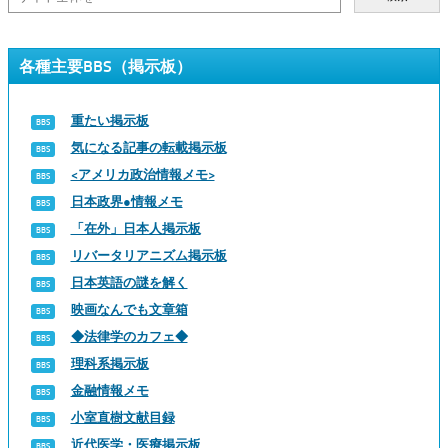
各種主要BBS（掲示板）
重たい掲示板
気になる記事の転載掲示板
<アメリカ政治情報メモ>
日本政界●情報メモ
「在外」日本人掲示板
リバータリアニズム掲示板
日本英語の謎を解く
映画なんでも文章箱
◆法律学のカフェ◆
理科系掲示板
金融情報メモ
小室直樹文献目録
近代医学・医療掲示板