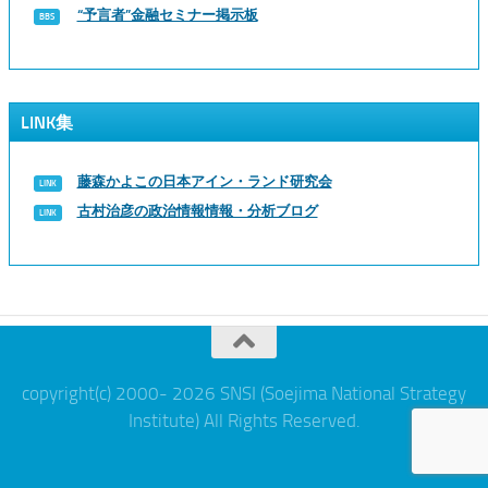
“予言者”金融セミナー掲示板
LINK集
藤森かよこの日本アイン・ランド研究会
古村治彦の政治情報情報・分析ブログ
copyright(c) 2000- 2026 SNSI (Soejima National Strategy
Institute) All Rights Reserved.