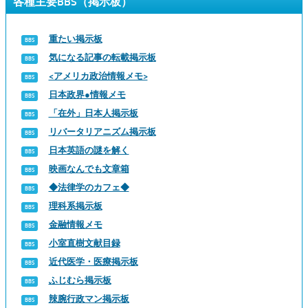
各種主要BBS（掲示板）
重たい掲示板
気になる記事の転載掲示板
<アメリカ政治情報メモ>
日本政界●情報メモ
「在外」日本人掲示板
リバータリアニズム掲示板
日本英語の謎を解く
映画なんでも文章箱
◆法律学のカフェ◆
理科系掲示板
金融情報メモ
小室直樹文献目録
近代医学・医療掲示板
ふじむら掲示板
辣腕行政マン掲示板