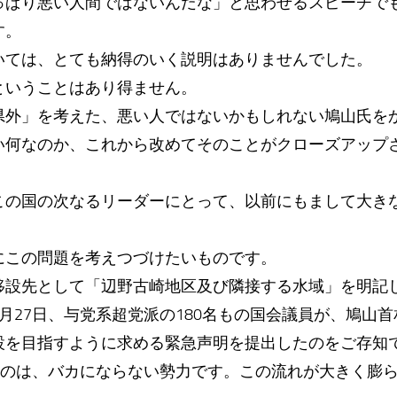
っぱり悪い人間ではないんだな」と思わせるスピーチで
す。
いては、とても納得のいく説明はありませんでした。
ということはあり得ません。
県外」を考えた、悪い人ではないかもしれない鳩山氏を
い何なのか、これから改めてそのことがクローズアップ
この国の次なるリーダーにとって、以前にもまして大き
にこの問題を考えつづけたいものです。
移設先として「辺野古崎地区及び隣接する水域」を明記
月27日、与党系超党派の180名もの国会議員が、鳩山
設を目指すように求める緊急声明を提出したのをご存知
いうのは、バカにならない勢力です。この流れが大きく膨