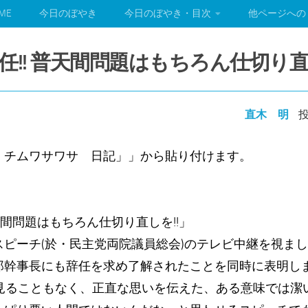
ME
今日のぼやき
今日のぼやき・目次
他ページへの
任!! 普天間問題はもちろん仕切り直
直木 明
投
 チムワサワサ 日記」」から貼り付けます。
）
天間問題はもちろん仕切り直しを!!」
ピーチ(於・民主党両院議員総会)のテレビ中継を視ま
郎幹事長にも辞任を求め了解されたことを同時に表明し
を見ることもなく、正直な思いを伝えた、ある意味では潔