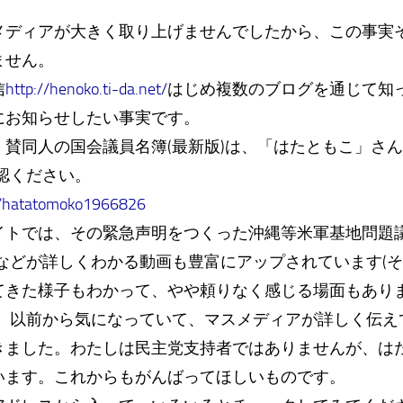
メディアが大きく取り上げませんでしたから、この事実
ません。
信
http://henoko.ti-da.net/
はじめ複数のブログを通じて知
にお知らせしたい事実です。
賛同人の国会議員名簿(最新版)は、「はたともこ」さん
認ください。
jp/hatatomoko1966826
イトでは、その緊急声明をつくった沖縄等米軍基地問題議
動などが詳しくわかる動画も豊富にアップされています(
てきた様子もわかって、やや頼りなく感じる場面もあり
も、以前から気になっていて、マスメディアが詳しく伝え
きました。わたしは民主党支持者ではありませんが、は
います。これからもがんばってほしいものです。