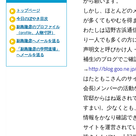
から願います。
しかし、ほとんどの
トップページ
今日のぼやき目次
が多くてもやむを得
副島隆彦のプロファイル
わたしは辺野古浜通
（profile、人物寸評）
り一人でも多くの方
副島隆彦へメールを送る
声明文と呼びかけ人・
「副島隆彦の学問道場」
へメールを送る
補生)のブログでご確
→
http://blog.goo.ne.
はたともこさんのサ
会長)メンバーの活
官邸からはね返され
すまい)。少なくと
情報をかなり確認で
サイトを運営されて