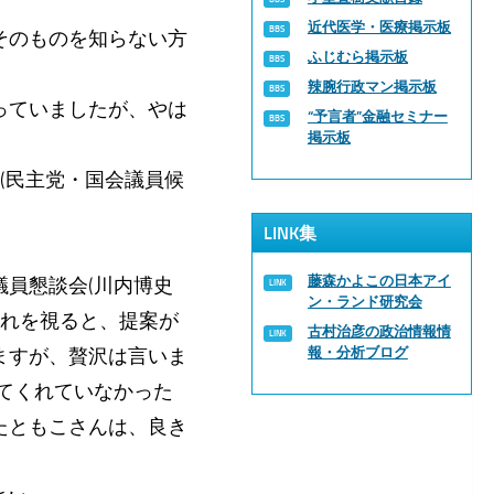
近代医学・医療掲示板
そのものを知らない方
ふじむら掲示板
辣腕行政マン掲示板
っていましたが、やは
“予言者”金融セミナー
掲示板
(民主党・国会議員候
LINK集
藤森かよこの日本アイ
員懇談会(川内博史
ン・ランド研究会
それを視ると、提案が
古村治彦の政治情報情
ますが、贅沢は言いま
報・分析ブログ
てくれていなかった
たともこさんは、良き