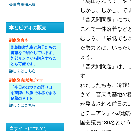
「鳩山さんって、や
会員専用掲示板
しかし、しかし、で
「普天間問題」につ
本とビデオの販売
これで一件落着など
むしろ、「最低でも
副島隆彦本
た勢力とは、いった
副島隆彦先生と弟子たちの
書籍をご紹介しています。
ょう。
外部リンクから購入するこ
とも可能です。
「普天間問題」は、
詳しくはこちら →
す。
副島隆彦講演ビデオ
わたしたちも、冷静
「今日のぼやきの語り口」
を実際に映像で体感できる
さて、普天間基地の
秘蔵のＶＴＲ
が発表される前日の5
詳しくはこちら →
とテニアン」への移
国会議員180名と
当サイトについて