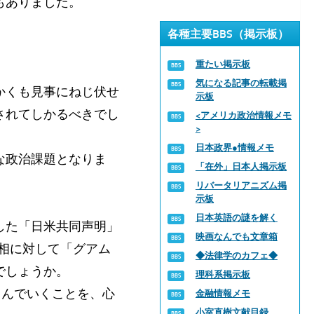
もありました。
各種主要BBS（掲示板）
重たい掲示板
気になる記事の転載掲
かくも見事にねじ伏せ
示板
されてしかるべきでし
<アメリカ政治情報メモ
>
日本政界●情報メモ
な政治課題となりま
「在外」日本人掲示板
リバータリアニズム掲
示板
日本英語の謎を解く
した「日米共同声明」
映画なんでも文章箱
首相に対して「グアム
◆法律学のカフェ◆
でしょうか。
理科系掲示板
らんでいくことを、心
金融情報メモ
小室直樹文献目録