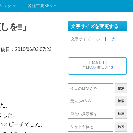
リンク
各種主要BBS
しを!!」
文字サイズを変更する
小
中
大
文字サイズ：
稿日：2010/06/03 07:23
検索
検索
した。
ました。
検索
いスピーチでした。
検索