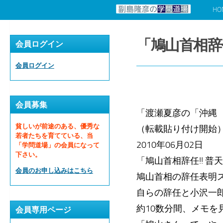
HO
コンテンツへスキップ
「鳩山首相辞
会員ログイン
会員ログイン
会員募集
「渡瀬夏彦の「沖縄
貧しいが前途のある、優秀な
（転載貼り付け開始
若者たちを育てている、当
2010年06月02日
「学問道場」の会員になって
下さい。
「鳩山首相辞任!! 普
会員のお申し込みはこちら
鳩山首相の辞任表明ス
自らの辞任と小沢一
約10数分間、メモ
会員専用ページ