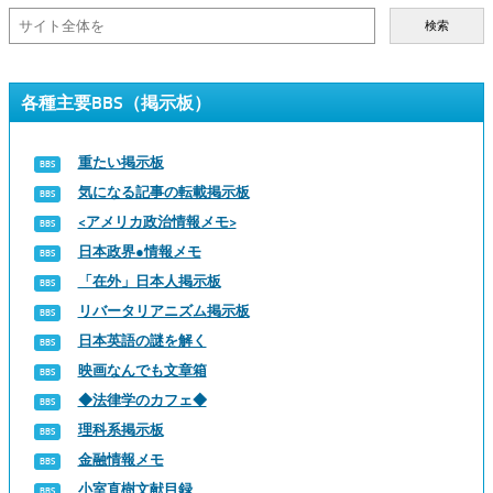
検索
各種主要BBS（掲示板）
重たい掲示板
気になる記事の転載掲示板
<アメリカ政治情報メモ>
日本政界●情報メモ
「在外」日本人掲示板
リバータリアニズム掲示板
日本英語の謎を解く
映画なんでも文章箱
◆法律学のカフェ◆
理科系掲示板
金融情報メモ
小室直樹文献目録