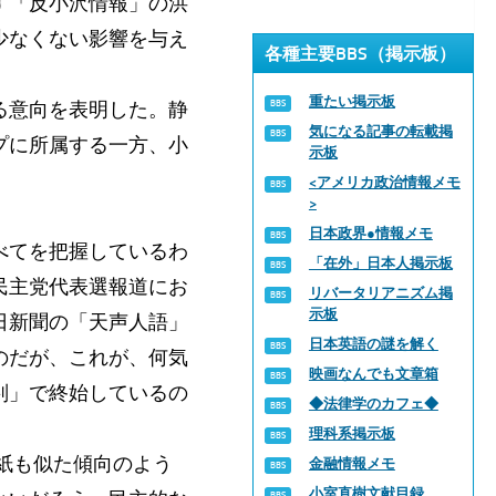
す「反小沢情報」の洪
少なくない影響を与え
各種主要BBS（掲示板）
重たい掲示板
る意向を表明した。静
気になる記事の転載掲
プに所属する一方、小
示板
。
<アメリカ政治情報メモ
>
日本政界●情報メモ
べてを把握しているわ
「在外」日本人掲示板
民主党代表選報道にお
リバータリアニズム掲
示板
日新聞の「天声人語」
日本英語の謎を解く
のだが、これが、何気
映画なんでも文章箱
判」で終始しているの
◆法律学のカフェ◆
理科系掲示板
紙も似た傾向のよう
金融情報メモ
小室直樹文献目録