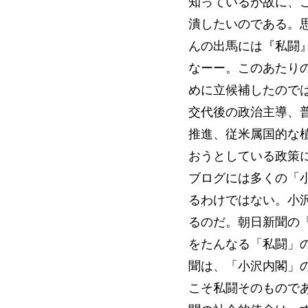
知っているが故に、
潰したいのである。
んの出馬には『私闘
なーー。このあたり
めに立候補したので
交代後の政治主導、
推進、従米属国的な
おうとしている政策
ブログには多くの「
るわけではない。小
るのだ。朝日新聞の
をたんなる「私闘」
聞は、「小沢内閣」
こそ私闘そのもので