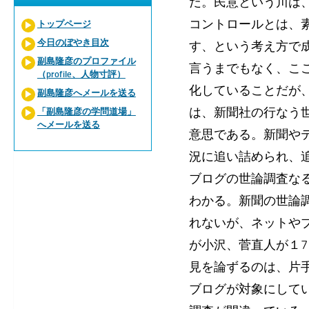
だ。民意という川は
コントロールとは、
トップページ
今日のぼやき目次
す、という考え方で成
副島隆彦のプロファイル
言うまでもなく、こ
（profile、人物寸評）
化していることだが
副島隆彦へメールを送る
は、新聞社の行なう
「副島隆彦の学問道場」
へメールを送る
意思である。新聞や
況に追い詰められ、
ブログの世論調査な
わかる。新聞の世論
れないが、ネットや
が小沢、菅直人が１
見を論ずるのは、片
ブログが対象にして