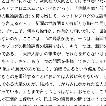
、とは言い切れない。新聞社の人間としてはそう思いた
しろアナクロニズムというべきだろう。「他紙も似た傾
紙の世論調査だけを持ち出して、ネットやブログの世論
うも言えるだろう、新聞の世論調査が各紙とも揃って同
は、それこそ、何やら操作的、作為的な匂いがして、世
はないのか。ここには二つの隠蔽がある。一つは、新聞
トやブログの世論調査の隠蔽であり、もう一つは、新聞
蔽である。「天声人語」の筆者が、それらを知らないは
であろう。さて、もう一つの問題を指摘しておこう。それ
「大衆」の意見の方が正しく、的確であるという偏見であ
べきものを重視することにおいては人後に落ちないが、
人である大衆の方が、結局は、しがらみに巻かれた玄人
立っている。」とまで言うつもりはない。おそらく、こ
人が圧倒的に優勢だが、民主党の議員達の間ではそうで