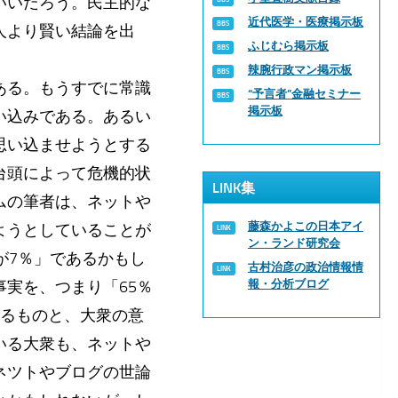
いいだろう。民主的な
近代医学・医療掲示板
人より賢い結論を出
ふじむら掲示板
辣腕行政マン掲示板
ある。もうすでに常識
“予言者”金融セミナー
掲示板
い込みである。あるい
思い込ませようとする
台頭によって危機的状
LINK集
ムの筆者は、ネットや
藤森かよこの日本アイ
ようとしていることが
ン・ランド研究会
が7％」であるかもし
古村治彦の政治情報情
実を、つまり「65％
報・分析ブログ
なるものと、大衆の意
いる大衆も、ネットや
ネツトやブログの世論