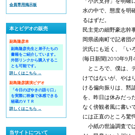
「小沢支持」を明確
会員専用掲示板
水の中で、態度を明
るはずだ。
本とビデオの販売
民主党の細野豪志幹
岡県函南町で記者団
副島隆彦本
沢氏にも近く、「い
副島隆彦先生と弟子たちの
書籍をご紹介しています。
(毎日新聞(2010年9
外部リンクから購入するこ
とも可能です。
ところで、僕は、テ
詳しくはこちら →
けではないが、やは
副島隆彦講演ビデオ
ける偏向振りは、黙
「今日のぼやきの語り口」
を実際に映像で体感できる
を、昨日は休みだっ
秘蔵のＶＴＲ
なく傍観者風に書い
詳しくはこちら →
には正直のところ驚
小紙の世論調査では
当サイトについて