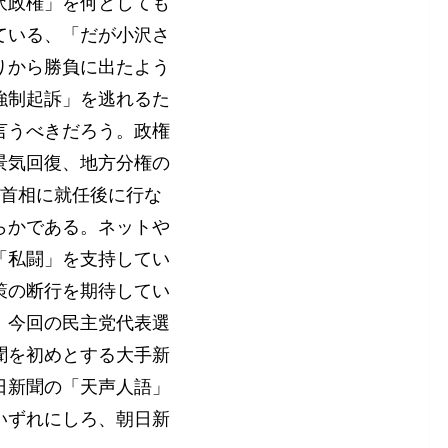
沢政権」を何としても
ている、「だが小沢さ
りから勝負に出たよう
強制起訴」を逃れるた
言うべきだろう。政権
景気回復、地方分権の
が首相に就任後に行な
らかである。ネットや
「私闘」を支持してい
策の断行を期待してい
、今回の民主党代表選
聞を初めとする大手新
日新聞の「天声人語」
いずれにしろ、朝日新