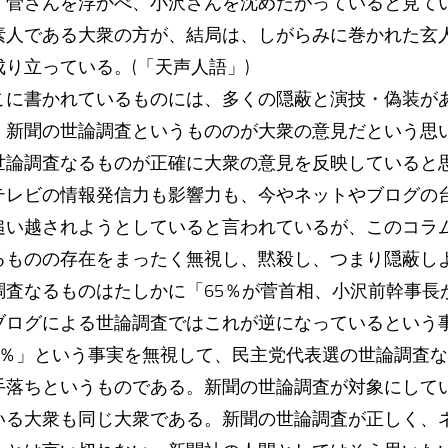
、菅さんを浮かべ、小沢さんを沈めたがっていると見て
素人である大衆の方が、結局は、しがらみに巻かれた玄
り立っている。(「天声人語」)
こに書かれているものには、多くの隠蔽と演技・偽装が
、新聞の世論調査というもののが大衆の意見だという思
世論調査なるものが正確に大衆の意見を反映していると
テレビの情報発信力も影響力も、今やネットやブログの
追い越されようとしていると言われているが、このコラ
るものの存在をまったく無視し、黙殺し、つまり隠蔽し
調査なるものはたしかに「65％が菅首相、小沢前幹事長
ブログによる世論調査ではこれが逆になっているという事
7％」という事実を無視して、民主党代表選の世論調査
手落ちというものである。新聞の世論調査が対象にして
いる大衆も同じ大衆である。新聞の世論調査が正しく、