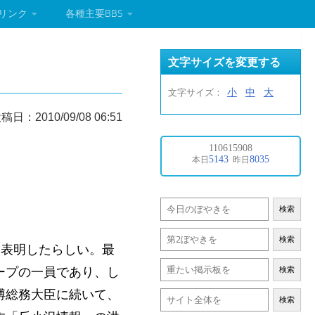
リンク
各種主要BBS
文字サイズを変更する
小
中
大
文字サイズ：
稿日：2010/09/08 06:51
検索
検索
を表明したらしい。最
ープの一員であり、し
検索
博総務大臣に続いて、
検索