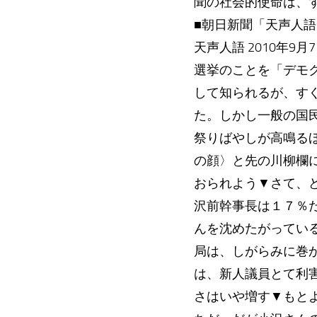
聞の社会的使命は、
■朝日新聞「天声人語」(
天声人語 2010年9月
選挙のことを「デモ
して知られるが、す
た。しかし一般の国
祭りばやしが高鳴る
の顔〉と先の川柳欄
おられよう▼さて、
沢前幹事長は１７％
んを沈めたがってい
局は、しがらみに巻
は、新人議員とて利
さはいや増す▼もと