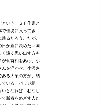
だという。ＳＦ作家と
本で佳境に入ってき
に残るだろう。だが、
の日か直に決めたい国
しく遠く思い出す方も
％が菅首相をあげ、小
さんを浮かべ、小沢さ
である大衆の方が、結
っている。バッジ組
ないとなれば、むなし
中で勝者をめざす人た