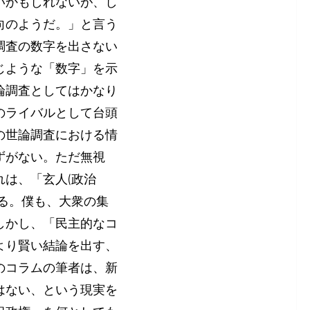
いかもしれないが、し
向のようだ。」と言う
調査の数字を出さない
じような「数字」を示
論調査としてはかなり
のライバルとして台頭
の世論調査における情
ずがない。ただ無視
は、「玄人(政治
る。僕も、大衆の集
しかし、「民主的なコ
より賢い結論を出す、
のコラムの筆者は、新
はない、という現実を