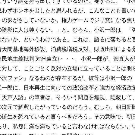
こういう話を持ち出してきているのだ。要するに、「小
思わずホンネを出したと思われるが、こんなことも書い
』の影がさしていないか。権力ゲームでジリ貧になる焦
の陰影に人は鈍くない。」と。むろん、小沢一郎は、「
はないか、というわけである。これは、語るに落ちると
普天間基地海外移設、消費税増税反対、財政出動による
植民地主義批判(対米自立)・・・。小沢一郎が、菅直人
に対して、ことごとく反対の立場に立っていることは明
小沢ファン」なるねのが存在するが、彼等は小沢一郎の
沢一郎に、日本再生に向けての政治改革と強力な経済政
「天声人語」の筆者は、そういう問題を無視、隠蔽して
の次元で解釈したがっているのだろう。むしろ、朝日新
の誕生を恐れていると言うべきだろう。その意味で、朝
あり、私怨に満ち満ちていると言わなければならない。