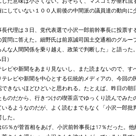
にした意味は小さくない。おそらく、マスコミが垂れ流
確にしていない１００人前後の中間派の議員達の動向に
事長代理は３日、党代表選で小沢一郎前幹事長に投票す
の質問に答えた。細野氏は前原誠司国土交通相のグルー
ろんな人間関係を乗り越え、政策で判断した」と語った
月4日）
レビや新聞をあまり見ないし、また読まないので、す
りテレビや新聞を中心とする伝統的メディアの、今回の
認できないほどひどいと思われる。たとえば、昨日の朝
たものだから、行きつけの喫茶店でゆっくり読んでみた
ているようなのだが、よく読むまでもなく「小沢一郎批
愕した。
65％が菅首相をあげ、小沢前幹事長は17％だった。他