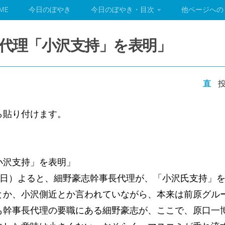
ME
今日のぼやき
今日のぼやき・目次
他ページへの
代理「小沢支持」を表明」
直
投
ら貼り付けます。
）
小沢支持」を表明」
9月4日）よると、細野豪志幹事長代理が、「小沢氏支持」
とか、小沢側近とか言われていながら、本来は前原グル
も幹事長代理の要職にある細野豪志が、ここで、原口一