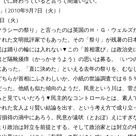
すでに終わっていると言って間違いない。
 2010年9月7日（火）)
7日（火）
クラシーの祭り」と言ったのは英国のＨ・Ｇ・ウェルズ
ぐれた文明批評家でもあった。その「祭り」が残暑の日
民は踊りの輪には入れない▼この「首相選び」は政治史
ほど隔靴掻痒（かっかそうよう）の思いは募る。〈いつ
にあった。「直に決めた」といえる去年の祭りを、むな
どちらが首相にふさわしいか。小紙の世論調査では６５
だった。他紙も似た傾向のようだ。民意という川は、菅
ると見ていいだろう▼民主的なコントロールとは、素人
かれた玄人より賢い結論を出す、という考え方で成り立
害損得の渦中にあろう。民意が遠吠（とおぼ）えにすぎ
より政治は対立を前提とする。そして政治家とは対立の