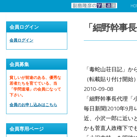
HO
コンテンツへスキップ
「細野幹事長
会員ログイン
会員ログイン
会員募集
「毒蛇山荘日記」か
貧しいが前途のある、優秀な
（転載貼り付け開始
若者たちを育てている、当
2010-09-08
「学問道場」の会員になって
下さい。
「細野幹事長代理「
会員のお申し込みはこちら
毎日新聞(2010年
近、小沢一郎に近い
かも菅直人政権下で
会員専用ページ