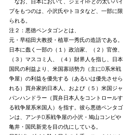
なお、日本において、ジェイRFとの太いパイ
プをもつのは、小沢氏やトヨタなど、一部に限
られる。
注２：悪徳ペンタゴンとは、
元・早稲田大教授・植草一秀氏の造語である。
日本に蠢く一部の（１）政治家、（２）官僚、
（３）マスコミ人、（４）財界人を指し、日本
国民の利益より、米国寡頭勢力（主にD系米戦
争屋）の利益を優先する（あるいは優先させら
れる）買弁家的日本人、および（５）米国ジャ
パンハンドラー（買弁日本人をコントロールす
る戦争屋系米国人）を指す。彼ら悪徳ペンタゴ
ンは、アンチD系戦争屋の小沢・鳩山コンビや
亀井・国民新党を目の仇にしている。