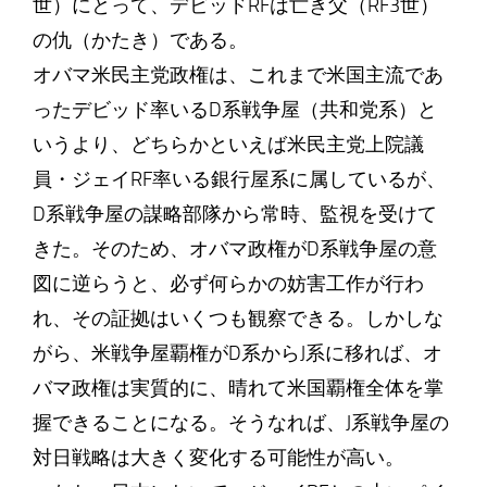
世）にとって、デビッドRFは亡き父（RF3世）
の仇（かたき）である。
オバマ米民主党政権は、これまで米国主流であ
ったデビッド率いるD系戦争屋（共和党系）と
いうより、どちらかといえば米民主党上院議
員・ジェイRF率いる銀行屋系に属しているが、
D系戦争屋の謀略部隊から常時、監視を受けて
きた。そのため、オバマ政権がD系戦争屋の意
図に逆らうと、必ず何らかの妨害工作が行わ
れ、その証拠はいくつも観察できる。しかしな
がら、米戦争屋覇権がD系からJ系に移れば、オ
バマ政権は実質的に、晴れて米国覇権全体を掌
握できることになる。そうなれば、J系戦争屋の
対日戦略は大きく変化する可能性が高い。