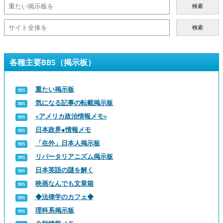
検索
検索
各種主要BBS（掲示板）
重たい掲示板
気になる記事の転載掲示板
<アメリカ政治情報メモ>
日本政界●情報メモ
「在外」日本人掲示板
リバータリアニズム掲示板
日本英語の謎を解く
映画なんでも文章箱
◆法律学のカフェ◆
理科系掲示板