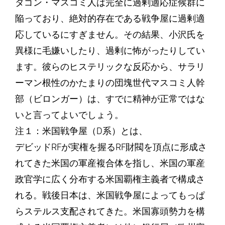
タゴン・マスコミ人は完全に過剰適応症候群に
陥っており、絶対的存在である戦争屋に過剰適
応しているにすぎません。その結果、小沢氏を
異様に毛嫌いしたり、過剰に怖がったりしてい
ます。彼らのヒステリックな反応から、サラリ
ーマン根性のかたまりの団塊世代マスコミ人幹
部（ビロンガー）は、すでに精神が正常ではな
いと言ってよいでしょう。
注１：米国戦争屋（D系）とは、
デビッドRFが実権を握るRF財閥を頂点に形成さ
れてきた米国の軍産複合体を指し、米国の軍産
政官学に広く分布する米国覇権主義者で構成さ
れる。戦後日本は、米国戦争屋によってもっぱ
らステルス支配されてきた。米国寡頭勢力を構