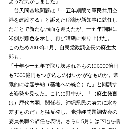
ような気がしました」
普天間基地問題は「十五年期限で軍民共用空
港を建設する」と訴えた稲嶺が新知事に就任し
たことで新たな局面を迎えたが、十五年期限に
米側が難色を示し、再び暗礁に乗り上げた。
このため2003年1月、自民党政調会長の麻生太
郎も、
「十年や十五年で取り壊されるものに6000億円
も7000億円もつぎ込むのはいかがなものか。常
識的には嘉手納（基地への統合）だ」と同調す
る姿勢を見せた。これに野中が、「（麻生発言
は）歴代内閣、関係者、沖縄県民の努力に水を
差すものだ」と猛反発し、党沖縄問題調査会の
委員長職の辞任を表明。さらに5月には下地を橋