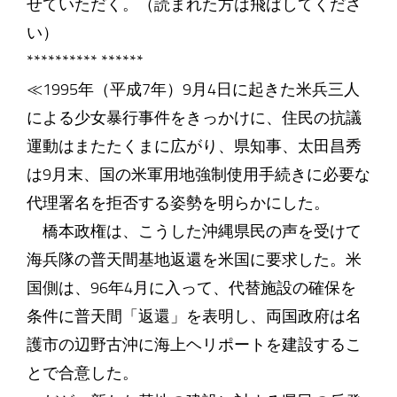
せていただく。（読まれた方は飛ばしてくださ
い）
********** ******
≪1995年（平成7年）9月4日に起きた米兵三人
による少女暴行事件をきっかけに、住民の抗議
運動はまたたくまに広がり、県知事、太田昌秀
は9月末、国の米軍用地強制使用手続きに必要な
代理署名を拒否する姿勢を明らかにした。
橋本政権は、こうした沖縄県民の声を受けて
海兵隊の普天間基地返還を米国に要求した。米
国側は、96年4月に入って、代替施設の確保を
条件に普天間「返還」を表明し、両国政府は名
護市の辺野古沖に海上ヘリポートを建設するこ
とで合意した。