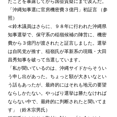
たことを暴露してから国会質疑にまで及んだ。
「沖縄知事選に官房機密費３億円」初証言 （参
照）
≪鈴木議員はさらに、９８年に行われた沖縄県
知事選挙で、保守系の稲嶺候補の陣営に、機密
費から３億円が渡されたと証言しました。選挙
は自民党が推す、稲嶺氏が革新系の現職・大田
昌秀知事を破って当選しています。
「私が聞いているのは、沖縄サイドからそうい
う申し出があった。ちょっと額が大きいなとい
う話もあったが、最終的にはそれも地元の要望
ならしかたない。やっぱり選挙は勝たなければ
ならない中で、最終的に判断されたと聞いてま
す」（鈴木宗男氏）