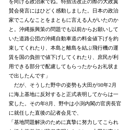
を向ける政治家でね。特措法改正の際の大政翼
賛会発言にはひどく感動しました。日本の政治
家でこんなことをまともに言える人がいたのか
と。沖縄振興策の問題でも以前からお願いして
いた道路公団の沖縄自動車道の料金値下げを約
束してくれたり、本島と離島を結ぶ飛行機の運
賃を国の負担で値下げしてくれたり、庶民が利
用できる部分で配慮してもらったからお礼状ま
で出したんです」
だが、そうした野中の姿勢も大田が98年2月
に海上基地に反対すると正式表明してからは一
変した。その年8月、野中は小渕内閣の官房長官
に就任した直後の記者会見で、
「基地問題解決のために真摯に努力してこられ