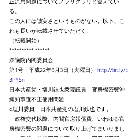
正流用問題についてノラリクラリと答えてい
る。
この人には誠実さというものがない。以下、こ
れも長いが転載させていただく。
（転載開始）
********** ******
衆議院内閣委員会
第1号 平成22年8月3日（火曜日）
http://bit.ly/c
3PY5n
日本共産党・塩川鉄也衆院議員 官房機密費沖
縄知事選不正使用問題
○塩川委員 日本共産党の塩川鉄也です。
政権交代以降、内閣官房報償費、いわゆる官
房機密費の問題について取り上げてまいりまし