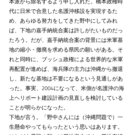
本派から除名するよう申し入れた。橋本政権時
代に日米で合意した名護沖移設を実現するた
め、あらゆる努力をしてきた野中にしてみれ
ば、下地の嘉手納統合案は許しがたいものだっ
たろう。だが、嘉手納統合案の背景には米軍基
地の縮小・撤廃を求める県民の願いがある。そ
れと同時に、ブッシュ政権による世界的な米軍
再配置が進めば、海兵隊の主力は沖縄から撤退
し、新たな基地は不要になるという見通しがあ
った。事実、2004になって、米側が名護沖の海
上ヘリポート建設計画の見直しを検討している
ことが明らかになった。
下地が言う。「野中さんには（沖縄問題で）一
生懸命やってもらったという思いはあります。