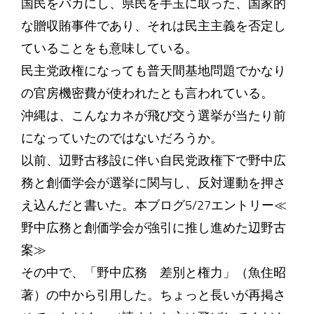
国民をバカにし、県民を手玉に取った、国家的
な贈収賄事件であり、それは民主主義を否定し
ていることをも意味している。
民主党政権になっても普天間基地問題でかなり
の官房機密費が使われたとも言われている。
沖縄は、こんなカネが飛び交う選挙が当たり前
になっていたのではないだろうか。
以前、辺野古移設に伴い自民党政権下で野中広
務と創価学会が選挙に関与し、反対運動を押さ
え込んだと書いた。本ブログ5/27エントリー≪
野中広務と創価学会が強引に推し進めた辺野古
案≫
その中で、「野中広務 差別と権力」（魚住昭
著）の中から引用した。ちょっと長いが再掲さ