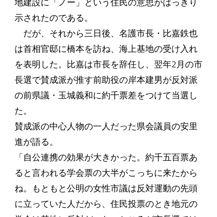
地建設に「ノー」という住民の意思がはっきり
示されたのである。
だが、それから三日後、名護市長・比嘉鉄也
は首相官邸に橋本を訪ね、海上基地の受け入れ
を表明した。比嘉は市長を辞任し、翌年2月の市
長選で賛成派が推す前助役の岸本建男が反対派
の前県議・玉城義和に約千票差をつけて当選し
た。
賛成派の中心人物の一人だった県会議員の安里
進が語る。
「自公連携の効果が大きかった。約千五百票あ
ると言われる学会票の大半がこっちに来たから
ね。もともと公明の女性市議は反対運動の先頭
に立っていた人だから、住民投票のとき地元の