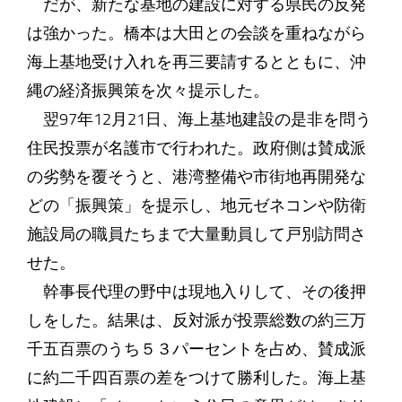
だが、新たな基地の建設に対する県民の反発
は強かった。橋本は大田との会談を重ねながら
海上基地受け入れを再三要請するとともに、沖
縄の経済振興策を次々提示した。
翌97年12月21日、海上基地建設の是非を問う
住民投票が名護市で行われた。政府側は賛成派
の劣勢を覆そうと、港湾整備や市街地再開発な
どの「振興策」を提示し、地元ゼネコンや防衛
施設局の職員たちまで大量動員して戸別訪問さ
せた。
幹事長代理の野中は現地入りして、その後押
しをした。結果は、反対派が投票総数の約三万
千五百票のうち５３パーセントを占め、賛成派
に約二千四百票の差をつけて勝利した。海上基