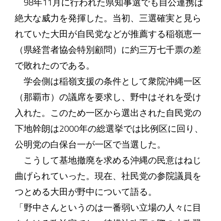
98年11月に行われた県知事選でも自公連携は
絶大な威力を発揮した。当初、三選確実と見ら
れていた大田が自民党などが推薦する稲嶺恵一
（県経営者協会特別顧問）に約三万七千票の差
で敗れたのである。
学会側は稲嶺支援の条件として衆院沖縄一区
（那覇市）の議席を要求し、野中はそれを受け
入れた。このため一区から選出された自民党の
下地幹朗は2000年の総選挙では比例区に回り、
公明党の白保台一が一区で当選した。
こうして基地撤廃を求める沖縄の民意はねじ
曲げられていった。現在、社民党の参院議員を
つとめる大田が野中について語る。
「野中さんというのは一番弱い立場の人々に目