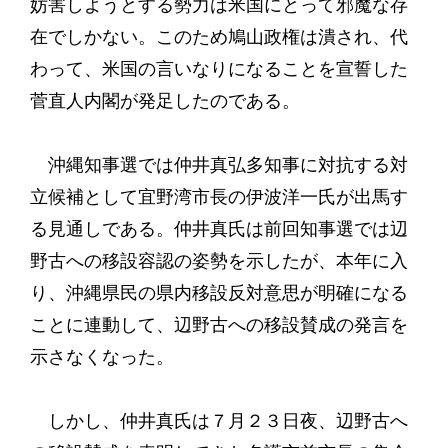
妨害しようとする勢力は米国にとって邪魔な存
在でしかない。このため鳩山政権は潰され、代
わって、米国の言いなりになることを宣誓した
菅直人内閣が発足したのである。
沖縄知事選では仲井真弘多知事に対抗する対
立候補として宜野湾市長の伊波洋一氏が出馬す
る見通しである。仲井真氏は前回知事選では辺
野古への移設容認の姿勢を示したが、本年に入
り、沖縄県民の県内移設反対意思が明確になる
ことに連動して、辺野古への移設賛成の発言を
示さなくなった。
しかし、仲井真氏は７月２３日夜、辺野古へ