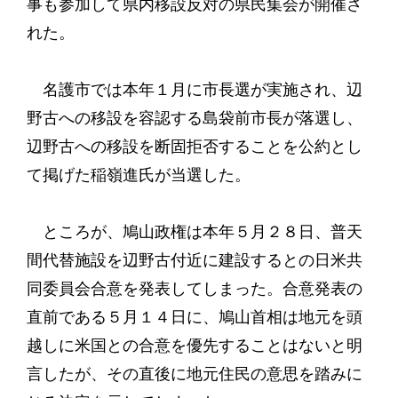
事も参加して県内移設反対の県民集会が開催さ
れた。
名護市では本年１月に市長選が実施され、辺
野古への移設を容認する島袋前市長が落選し、
辺野古への移設を断固拒否することを公約とし
て掲げた稲嶺進氏が当選した。
ところが、鳩山政権は本年５月２８日、普天
間代替施設を辺野古付近に建設するとの日米共
同委員会合意を発表してしまった。合意発表の
直前である５月１４日に、鳩山首相は地元を頭
越しに米国との合意を優先することはないと明
言したが、その直後に地元住民の意思を踏みに