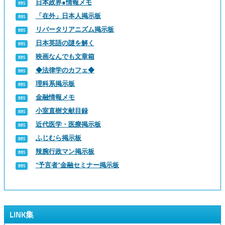
日本政界●情報メモ
「在外」日本人掲示板
リバータリアニズム掲示板
日本英語の謎を解く
映画なんでも文章箱
◆法律学のカフェ◆
理科系掲示板
金融情報メモ
小室直樹文献目録
近代医学・医療掲示板
ふじむら掲示板
辣腕行政マン掲示板
“予言者”金融セミナー掲示板
LINK集