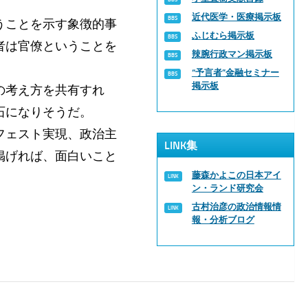
近代医学・医療掲示板
うことを示す象徴的事
ふじむら掲示板
者は官僚ということを
辣腕行政マン掲示板
“予言者”金融セミナー
掲示板
の考え方を共有すれ
石になりそうだ。
フェスト実現、政治主
LINK集
掲げれば、面白いこと
藤森かよこの日本アイ
ン・ランド研究会
古村治彦の政治情報情
報・分析ブログ