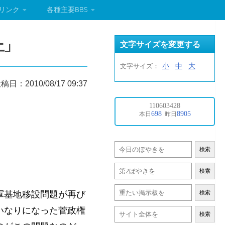
リンク
各種主要BBS
上」
文字サイズを変更する
小
中
大
文字サイズ：
稿日：2010/08/17 09:37
検索
検索
軍基地移設問題が再び
検索
いなりになった菅政権
検索