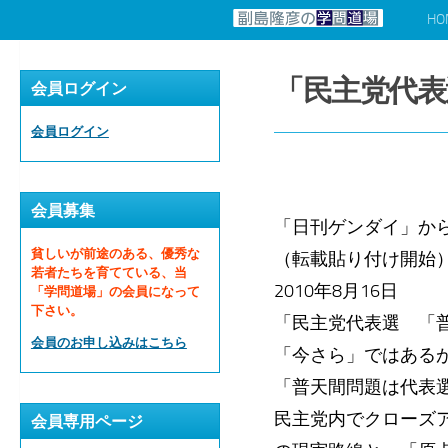
HO
コンテンツへスキップ
「民主党代表
会員ログイン
会員ログイン
会員募集
「日刊ゲンダイ」か
貧しいが前途のある、優秀な
（転載貼り付け開始
若者たちを育てている、当
2010年8月16日
「学問道場」の会員になって
下さい。
「民主党代表選 「
会員のお申し込みはこちら
「今さら」ではある
「普天間問題は代表
民主党内でクローズ
会員専用ページ