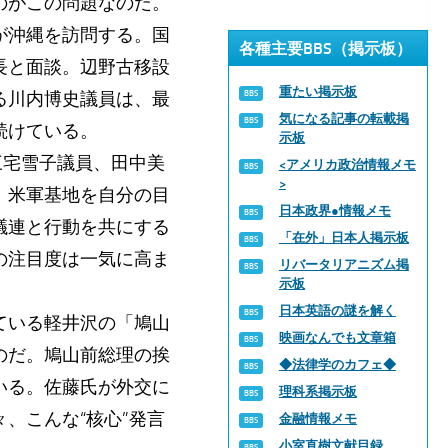
のがこの問題なのだ。
が沖縄を訪問する。国
各種主要BBS（掲示板）
長と面談。辺野古移設
重たい掲示板
る川内博史議員は、最
気になる記事の転載掲
続けている。
示板
三宅雪子議員、田中美
<アメリカ政治情報メモ
>
、米軍基地を自分の目
日本政界●情報メモ
議連と行動を共にする
「在外」日本人掲示板
の注目度は一気に高ま
リバータリアニズム掲
示板
日本英語の謎を解く
ている軽井沢の「鳩山
映画なんでも文章箱
のだ。鳩山前総理の挨
◆法律学のカフェ◆
いる。佐藤氏が外交に
理科系掲示板
、こんな“核心”発言
金融情報メモ
小室直樹文献目録