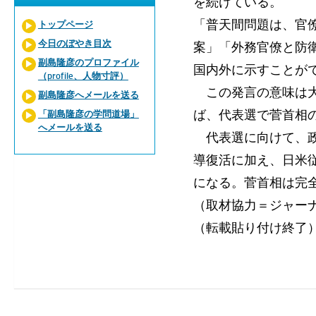
を続けている。
「普天間問題は、官
トップページ
今日のぼやき目次
案」「外務官僚と防
副島隆彦のプロファイル
国内外に示すことが
（profile、人物寸評）
この発言の意味は大
副島隆彦へメールを送る
ば、代表選で菅首相
「副島隆彦の学問道場」
へメールを送る
代表選に向けて、政
導復活に加え、日米
になる。菅首相は完
（取材協力＝ジャー
（転載貼り付け終了