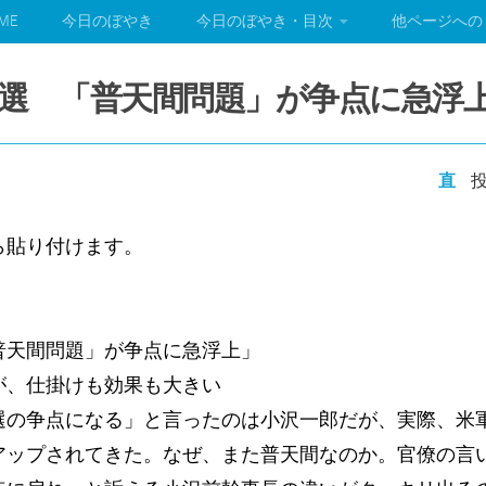
ME
今日のぼやき
今日のぼやき・目次
他ページへの
選 「普天間問題」が争点に急浮
直
投
ら貼り付けます。
）
普天間問題」が争点に急浮上」
が、仕掛けも効果も大きい
選の争点になる」と言ったのは小沢一郎だが、実際、米
アップされてきた。なぜ、また普天間なのか。官僚の言