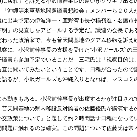
点に戻れ」と訴える小沢前幹事長の違いがクッキリ出る
「沖縄等米軍基地問題議員懇談会」メンバーら２０人
選に出馬予定の伊波洋一・宜野湾市長や稲嶺進・名護市
声明」の見直しをアピールする予定だ。議連の会長であ
だわった政治家で、今も普天間基地のグアム移転を訴え
察に、小沢前幹事長の支援を受けた“小沢ガールズ”の
子議員も参加予定でいることだ。三宅氏は「視察目的は
も直に聞いてみたいということです。日程が合ったので
と語るが、小沢ガールズも沖縄入りとなれば、マスコミ
る動きもある。小沢前幹事長が出席するかが注目され
、普天間基地の県内移設反対論者の佐藤優氏が講演する
外交政策について」と題して約２時間話す日程になって
間問題に触れるのは確実。この問題について佐藤氏は常々