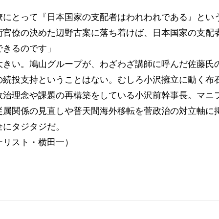
僚にとって『日本国家の支配者はわれわれである』とい
衛官僚の決めた辺野古案に落ち着けば、日本国家の支配
できるのです」
きい。鳩山グループが、わざわざ講師に呼んだ佐藤氏
の続投支持ということはない。むしろ小沢擁立に動く布
治理念や課題の再構築をしている小沢前幹事長。マニ
従属関係の見直しや普天間海外移転を菅政治の対立軸に
全にタジタジだ。
ナリスト・横田一）
）