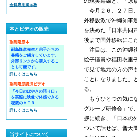
の現実路線と、「原
会員専用掲示板
今月２６、２７日、
外移設派で沖縄知事
本とビデオの販売
を決めた「日米共同
後まで国外移転にこ
副島隆彦本
注目は、この沖縄視
副島隆彦先生と弟子たちの
書籍をご紹介しています。
絵子議員や福田衣里
外部リンクから購入するこ
とも可能です。
で見て地元の方の声
詳しくはこちら →
ことになりました」
副島隆彦講演ビデオ
る。
「今日のぼやきの語り口」
を実際に映像で体感できる
もうひとつの気にな
秘蔵のＶＴＲ
グループ研修会」で
詳しくはこちら →
拶に続き、「日本の
ついて話せば、普天
当サイトについて