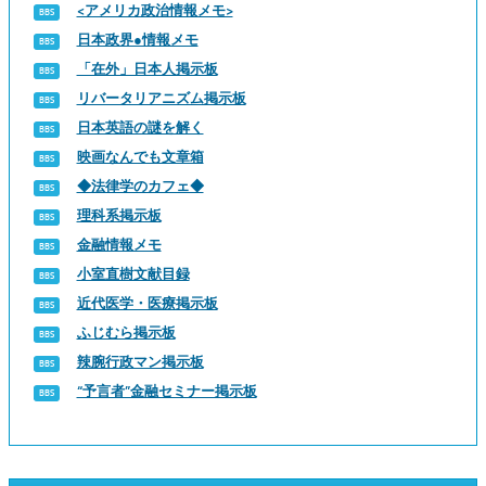
<アメリカ政治情報メモ>
日本政界●情報メモ
「在外」日本人掲示板
リバータリアニズム掲示板
日本英語の謎を解く
映画なんでも文章箱
◆法律学のカフェ◆
理科系掲示板
金融情報メモ
小室直樹文献目録
近代医学・医療掲示板
ふじむら掲示板
辣腕行政マン掲示板
“予言者”金融セミナー掲示板