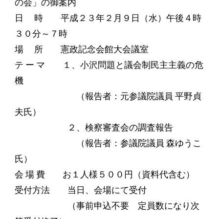
の会」の御案内
日 時 平成２３年２月９日（水）午後４時
３０分～７時
場 所 憲政記念会館大会議室
テ ー マ １、小沢問題と議会制民主主義の危
機
（報告者：元参議院議員 平野貞
夫氏）
２、検察審査会の調査報告
（報告者：参議院議員 森ゆうこ
氏）
会 場 費 お１人様５００円（資料代含む）
受付方法 当日、会場にて受付
（事前申込不要 定員数になり次