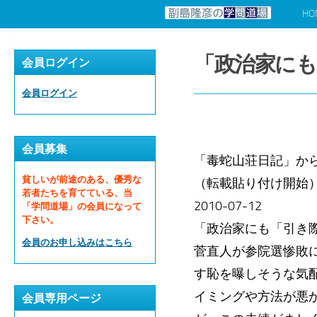
HO
コンテンツへスキップ
「政治家に
会員ログイン
会員ログイン
会員募集
「毒蛇山荘日記」か
貧しいが前途のある、優秀な
（転載貼り付け開始
若者たちを育てている、当
2010-07-12
「学問道場」の会員になって
下さい。
「政治家にも「引き
会員のお申し込みはこちら
菅直人が参院選惨敗
す恥を曝しそうな気
イミングや方法が悪
会員専用ページ