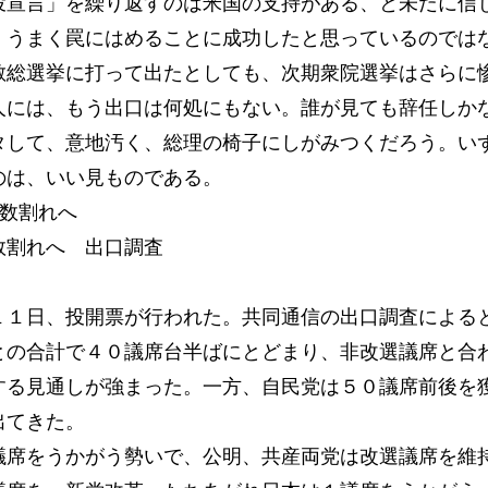
投宣言」を繰り返すのは米国の支持がある、と未だに信
、うまく罠にはめることに成功したと思っているのでは
散総選挙に打って出たとしても、次期衆院選挙はさらに
人には、もう出口は何処にもない。誰が見ても辞任しか
タして、意地汚く、総理の椅子にしがみつくだろう。い
のは、いい見ものである。
半数割れへ
数割れへ 出口調査
１日、投開票が行われた。共同通信の出口調査による
との合計で４０議席台半ばにとどまり、非改選議席と合
する見通しが強まった。一方、自民党は５０議席前後を
出てきた。
席をうかがう勢いで、公明、共産両党は改選議席を維