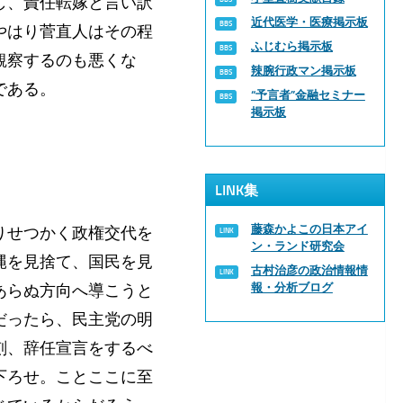
し、責任転嫁と言い訳
近代医学・医療掲示板
やはり菅直人はその程
ふじむら掲示板
観察するのも悪くな
辣腕行政マン掲示板
である。
“予言者”金融セミナー
掲示板
LINK集
藤森かよこの日本アイ
りせつかく政権交代を
ン・ランド研究会
縄を見捨て、国民を見
古村治彦の政治情報情
あらぬ方向へ導こうと
報・分析ブログ
だったら、民主党の明
刻、辞任宣言をするべ
下ろせ。ことここに至