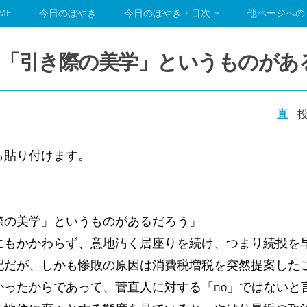
ME
今日のぼやき
今日のぼやき・目次
他ページへの
も「引き際の美学」というものがあ
直
投
ら貼り付けます。
）
際の美学」というものがあるだろう」
にもかかわらず、意地汚く居座りを続け、つまり続投を
配だが、しかも惨敗の原因は消費税増税を突然提案した
かったからであって、菅直人に対する「no」ではないと