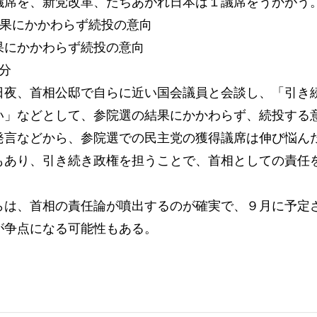
議席を、新党改革、たちあがれ日本は１議席をうかがう
結果にかかわらず続投の意向
果にかかわらず続投の意向
1分
夜、首相公邸で自らに近い国会議員と会談し、「引き
い」などとして、参院選の結果にかかわらず、続投する
発言などから、参院選での民主党の獲得議席は伸び悩ん
もあり、引き続き政権を担うことで、首相としての責任
は、首相の責任論が噴出するのが確実で、９月に予定
が争点になる可能性もある。
）