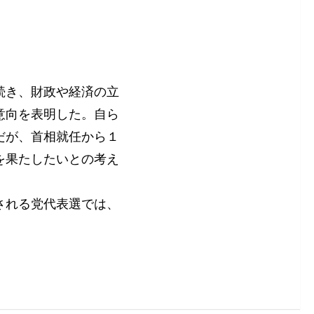
。
続き、財政や経済の立
意向を表明した。自ら
だが、首相就任から１
を果たしたいとの考え
される党代表選では、