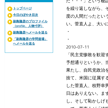
た・・・」という秘
を繰り返しながら、
トップページ
今日のぼやき目次
度の人間だったとい
副島隆彦のプロファイル
い。菅直人よ、大い
（profile、人物寸評）
・
副島隆彦へメールを送る
・
「副島隆彦の学問道場」
へメールを送る
2010-07-11
「民主党惨敗を歓迎
予想通りというか、
果たし、自民党政治
捨て、米国に従属す
した菅直人、枝野幸
日はありえない。ま
し。そして恥かしげ