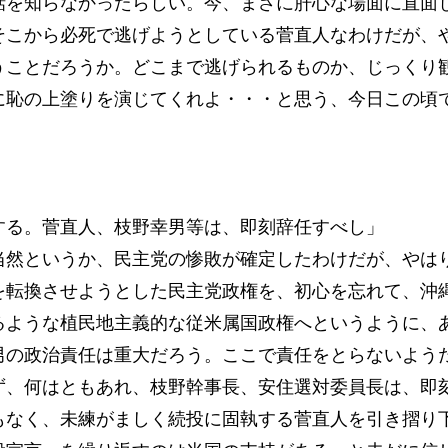
話を知らなかったらしい。今、まさに肝心な場面に直面
そこから必死で逃げようとしている菅直人なわけだが、
うことだろうか。どこまで逃げられるものか、じっくり
に恥の上塗りを演じてくれよ・・・と思う、今日この頃
する。菅直人、枝野幸男等は、即刻辞任すべし」
当然というか、民主党の惨敗が確定したわけだが、やは
を転換させようとした民主党政権を、初心を忘れて、沖
るような植民地主義的な従米属国政権へというように、
男の政治責任は重大だろう。ここで責任をとらないよう
ず、何はともあれ、枝野幹事長、安住選対委員長は、即
もなく、未練がましく続投に固執する菅直人を引き摺り