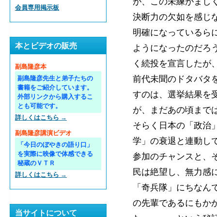
が、この未練がまし
会員専用掲示板
決断力の欠如を感じ
明確になっているら
本とビデオの販売
ようになったのだろ
く続投を宣言したが
副島隆彦本
前代未聞のドタバタ
副島隆彦先生と弟子たちの
書籍をご紹介しています。
すのは、選挙結果を
外部リンクから購入するこ
とも可能です。
が、まだあの頃まで
詳しくはこちら →
そらく日本の「政治
副島隆彦講演ビデオ
学」の衰退と連動し
「今日のぼやきの語り口」
を実際に映像で体感できる
参加のチャンスと、
秘蔵のＶＴＲ
民は絶望し、無力感
詳しくはこちら →
「奇兵隊」にちなん
の先輩であるにもか
当サイトについて