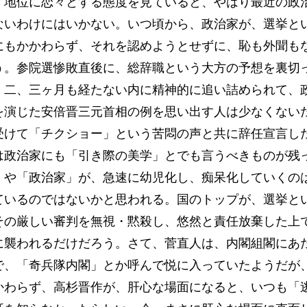
く地位に恋々とする態度を見ていると、やはり最近の政
ないわけにはいかない。いつ頃から、政治家が、選挙と
にもかかわらず、それを認めようとせずに、恥も外聞も
う。参院選惨敗直後に、総辞職という大方の予想を裏切
、二、三ヶ月も経たない内に精神的に追い詰められて、
を演じた安倍晋三元首相の例を思い出す人は少なくない
受けて「チクショー」という苦悶の声と共に辞任宣言し
は政治家にも「引き際の美学」とでも言うべきものが残
」や「政治家」が、急速に幼児化し、痴呆化していくの
ているのではないかと思われる。国のトップが、選挙と
その厳しい審判を無視・黙殺し、悠然と責任放棄した上
に襲われるだけだろう。さて、菅直人は、内閣組閣にあ
で、「奇兵隊内閣」とか呼んで悦に入っていたようだが
かわらず、高杉晋作が、肝心な場面になると、いつも「