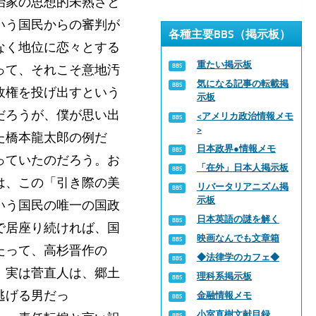
治家の思想的未熟さと
いう国民からの審判が
各種主要BBS（掲示板）
なく地位に恋々とする
重たい掲示板
って、それこそ意地汚
気になる記事の転載掲
政権を投げ出すという
示板
だろうが、僕が思い出
<アメリカ政治情報メモ
>
た橋本龍太郎の例だ
日本政界●情報メモ
っていたのだろう。お
「在外」日本人掲示板
は、この「引き際の美
リバータリアニズム掲
示板
いう国民の唯一の国政
日本英語の謎を解く
で居座り続ければ、国
映画なんでも文章箱
たって、高杉晋作の
◆法律学のカフェ◆
、実は菅直人は、郷土
理科系掲示板
逃げる男だっ
金融情報メモ
小室直樹文献目録