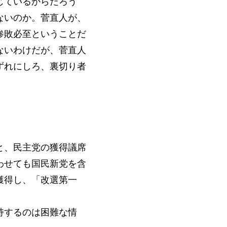
じているからだろう
ないのか。菅直人が、
惨敗必至ということだ
ないわけだが、菅直人
ずれにしろ、裏切り者
と、民主党の獲得議席
わせても国民新党を含
獲得し、「改選第一
持するのは困難な情