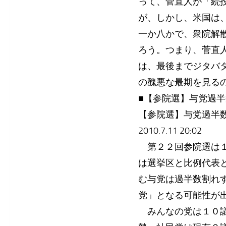
って、菅直人が「続
が、しかし、米国は
一か八かで、衆院解
ろう。つまり、菅直
は、最後までジタバ
の醜悪な最期を見る
■【参院選】与党過
【参院選】与党過半
2010.7.11 20:02
第２２回参院選は１
は選挙区と比例代表
む与党は過半数割れ
党」となる可能性が
みんなの党は１０議