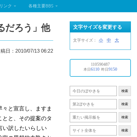
リンク
各種主要BBS
るだろう」他
文字サイズを変更する
小
中
大
文字サイズ：
稿日：2010/07/13 06:22
検索
検索
早々と宣言し、ますま
ことと、その提案のタ
検索
言い訳したいらしい
検索