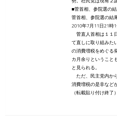
勢。社民党は現有２
■菅首相、参院選の
菅首相、参院選の結
2010年7月11日21時
菅直人首相は１１日
て直しに取り組みた
の消費増税をめぐる
カ月余りということ
と見られる。
ただ、民主党内から
消費増税の是非など
（転載貼り付け終了