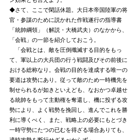
ン効果とも言えよう。
◆さて、ここで閑話休題。大日本帝国陸軍の将
官・参謀のために説かれた作戦遂行の指導書
「統帥綱領」（解説・大橋武夫）のなかから、
「会戦」の一節を紹介しておこう。
「会戦とは、敵を圧倒殲滅する目的をもっ
て、軍以上の大兵団の行う戦闘及びその前後に
おける総称なり。会戦の目的を達成する唯一の
要道は攻勢にあり。従って敵のため一時機先を
制せられるが如きといえども、なおかつ卓越せ
る統帥をもって主動権を奪還し、機に投ずる攻
勢により、よく戦勢を挽回し、進んでこれを勝
利に導くべく、また、戦略上の必要にもとづき
一時守勢にたつの已むを得ざる場合ありても、