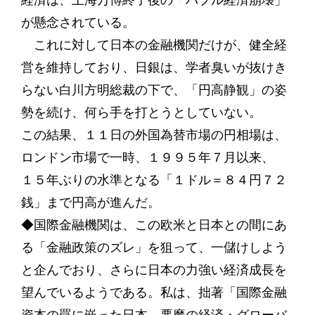
経済は、上海万博終了後の「バブル経済崩壊」
が懸念されている。
これに対して日本の金融機関だけが、健全経
営を維持しており、日銀は、学者臭いが抜けき
らない白川方明総裁の下で、「円高静観」の姿
勢を続け、何ら手を打とうとしていない。
この結果、１１日の外国為替市場の円相場は、
ロンドン市場で一時、１９９５年７月以来、
１５年ぶりの水準となる「１ドル＝８４円７２
銭」まで円高が進んだ。
◆国際金融機関は、この欧米と日本との間にあ
る「金融政策のズレ」を狙って、一儲けしよう
と企んでおり、さらに日本の力強い経済成長を
望んでいるようである。私は、拙著「国際金融