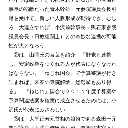
パイプば細い」と心配されているが、小沢前幹
事長の宿敵だった青木幹雄・元参院議員会長引
退を受けて、新しい人脈形成が期待でき、むし
ろ、大連立すれば、小沢前幹事長＝輿石東参院
議員会長（日教組闘士）との奇妙な連携の可能
性が大となろう。
②は、山岡氏の言葉を紹介。「野党と連携
し、安定政権をつくれる人が代表にならなけれ
ばならない。『ねじれ国会』で予算審議が行き
詰まれば、来春の衆院解散・総選挙もあり得
る」「『ねじれ』国会で２０１１年度予算案や
予算関連法案を確実に成立させるためには、小
沢氏が代表にふさわしい」
③は、大平正芳元首相の娘婿である森田一元