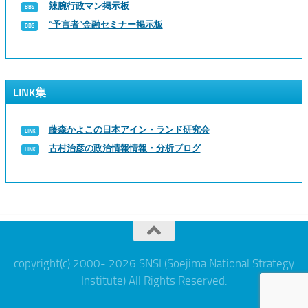
辣腕行政マン掲示板
“予言者”金融セミナー掲示板
LINK集
藤森かよこの日本アイン・ランド研究会
古村治彦の政治情報情報・分析ブログ
copyright(c) 2000- 2026 SNSI (Soejima National Strategy
Institute) All Rights Reserved.