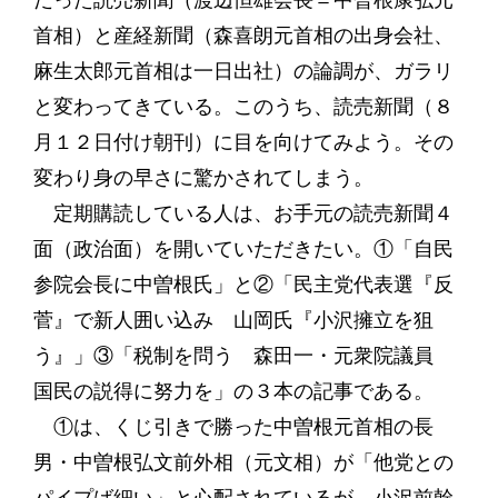
だった読売新聞（渡辺恒雄会長＝中曽根康弘元
首相）と産経新聞（森喜朗元首相の出身会社、
麻生太郎元首相は一日出社）の論調が、ガラリ
と変わってきている。このうち、読売新聞（８
月１２日付け朝刊）に目を向けてみよう。その
変わり身の早さに驚かされてしまう。
定期購読している人は、お手元の読売新聞４
面（政治面）を開いていただきたい。①「自民
参院会長に中曽根氏」と②「民主党代表選『反
菅』で新人囲い込み 山岡氏『小沢擁立を狙
う』」③「税制を問う 森田一・元衆院議員
国民の説得に努力を」の３本の記事である。
①は、くじ引きで勝った中曽根元首相の長
男・中曽根弘文前外相（元文相）が「他党との