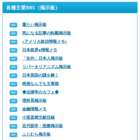
各種主要BBS（掲示板）
重たい掲示板
気になる記事の転載掲示板
<アメリカ政治情報メモ>
日本政界●情報メモ
「在外」日本人掲示板
リバータリアニズム掲示板
日本英語の謎を解く
映画なんでも文章箱
◆法律学のカフェ◆
理科系掲示板
金融情報メモ
小室直樹文献目録
近代医学・医療掲示板
ふじむら掲示板