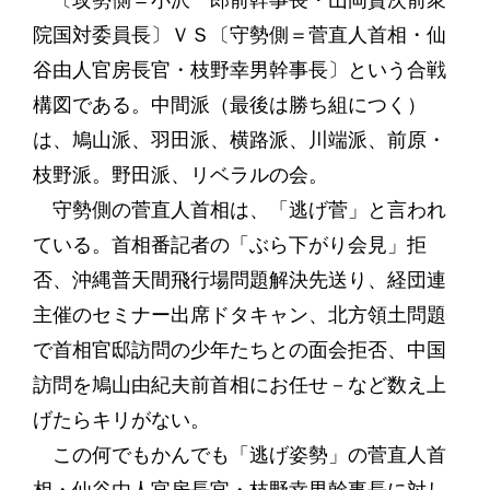
〔攻勢側＝小沢一郎前幹事長・山岡賢次前衆
院国対委員長〕ＶＳ〔守勢側＝菅直人首相・仙
谷由人官房長官・枝野幸男幹事長〕という合戦
構図である。中間派（最後は勝ち組につく）
は、鳩山派、羽田派、横路派、川端派、前原・
枝野派。野田派、リベラルの会。
守勢側の菅直人首相は、「逃げ菅」と言われ
ている。首相番記者の「ぶら下がり会見」拒
否、沖縄普天間飛行場問題解決先送り、経団連
主催のセミナー出席ドタキャン、北方領土問題
で首相官邸訪問の少年たちとの面会拒否、中国
訪問を鳩山由紀夫前首相にお任せ－など数え上
げたらキリがない。
この何でもかんでも「逃げ姿勢」の菅直人首