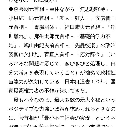
案を小沢一郎に提示」
◆森喜朗元首相－巨体ながら「無思想軽薄」、
小泉純一郎元首相－「変人・狂人」、安倍晋三
元首相－「胃腸弱体」、福田康夫元首相－「浮
世離れ」、麻生太郎元首相－「基礎的学力不
足」、鳩山由紀夫前首相－「先憂後楽」の政治
姿勢に欠けた。菅直人首相－「応対辞令」（い
ろいろな問題に応じて、きびきびと処理し、自
分の考えを表現していくこと）が拙劣で政権担
当能力が欠如している。日本は過去１０年、国
家最高権力者の不作が続いてきた。
最も不幸なのは、最大多数の最大幸福という
ポジティブな力強い政策が求められるときなの
に、菅首相が「最小不幸社会の実現」というネ