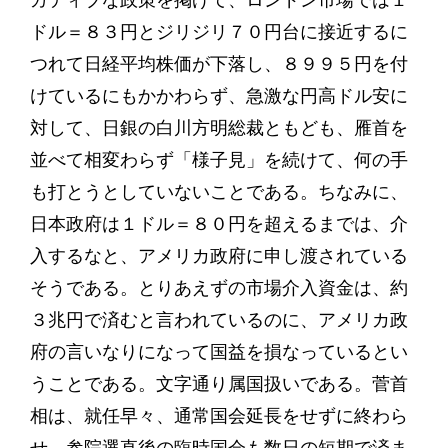
ガティブな政策を掲げて、ロンドン市場では１
ドル＝８３円とジリジリ７０円台に接近するに
つれて日経平均株価が下落し、８９９５円を付
けているにもかかわらず、急激な円高ドル安に
対して、日銀の白川方明総裁ともども、雁首を
並べて相変わらず「様子見」を続けて、何の手
も打とうとしていないことである。ちなみに、
日本政府は１ドル＝８０円を超えるまでは、介
入するなと、アメリカ政府に申し渡されている
そうである。とりあえずの市場介入資金は、約
３兆円で済むと言われているのに、アメリカ政
府の言いなりになって国益を損なっているとい
うことである。文字通り属国扱いである。菅首
相は、就任早々、通常国会延長をせずに終わら