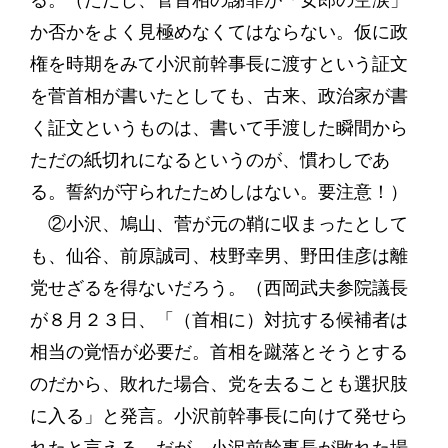
る。（ただし、菅首相の謝罪が「女郎の空涙」
か否かをよく見極めなくてはならない。仮に政
権を時期をみて小沢前幹事長に渡すという証文
を菅首相が書いたとしても、古来、政治家が書
く証文というものは、書いて手渡した瞬間から
ただの紙切れになるというのが、慣わしであ
る。誓約が守られたためしはない。要注意！）
②小沢、鳩山、菅が元の鞘に収まったとして
も、仙谷、前原誠司、枝野幸男、野田佳彦は離
党せざるを得ないだろう。（西岡武夫参院議長
が８月２３日、「（首相に）対抗する候補者は
相当の覚悟が必要だ。首相を蹴落とそうとする
のだから、敗れた場合、党を去ることも選択肢
に入る」と発言。小沢前幹事長に向けて発せら