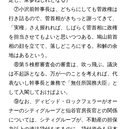
足し、衆参ねじれとなる）
⑦小沢前幹事長は、どちらにしても菅政権は
行き詰るので、菅首相がきちっと謝ってきて、
「実権」さえ握れれば、しばらく菅首相に政権
を担当させてもよいと思いつつある。鳩山前首
相の顔を立てて、落しどころにする。和解の余
地はあるという。
⑧第５検察審査会の審査は、吹っ飛ぶ。議決
は不起訴となる。万が一のことを考えれば、代
表ないし幹事長と兼務で「無任所国務大臣」と
して入閣しておけばよい。
⑨なお、ディビッド・ロックフェラーがオー
ナーのシティグループと仙谷官房長官との関係
については、シティグループが、不動産の担保