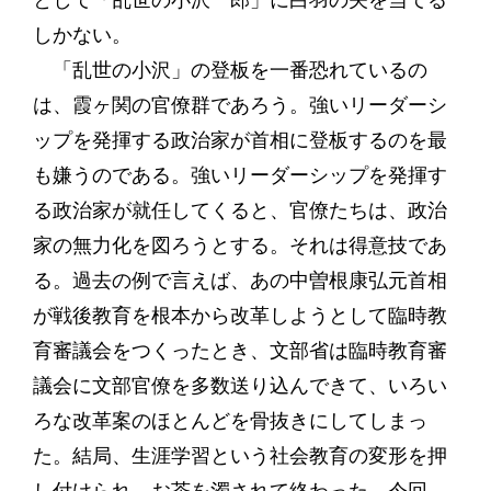
として「乱世の小沢一郎」に白羽の矢を当てる
しかない。
「乱世の小沢」の登板を一番恐れているの
は、霞ヶ関の官僚群であろう。強いリーダーシ
ップを発揮する政治家が首相に登板するのを最
も嫌うのである。強いリーダーシップを発揮す
る政治家が就任してくると、官僚たちは、政治
家の無力化を図ろうとする。それは得意技であ
る。過去の例で言えば、あの中曽根康弘元首相
が戦後教育を根本から改革しようとして臨時教
育審議会をつくったとき、文部省は臨時教育審
議会に文部官僚を多数送り込んできて、いろい
ろな改革案のほとんどを骨抜きにしてしまっ
た。結局、生涯学習という社会教育の変形を押