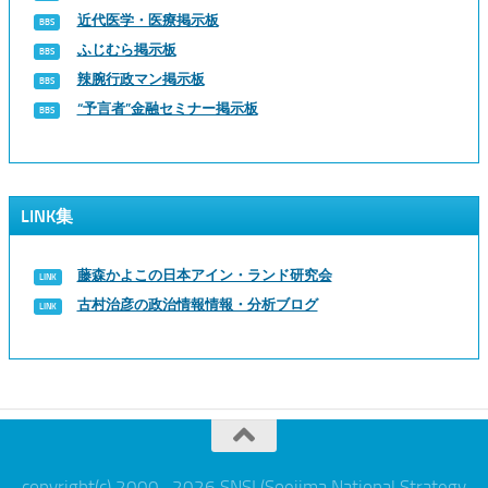
近代医学・医療掲示板
ふじむら掲示板
辣腕行政マン掲示板
“予言者”金融セミナー掲示板
LINK集
藤森かよこの日本アイン・ランド研究会
古村治彦の政治情報情報・分析ブログ
copyright(c) 2000- 2026 SNSI (Soejima National Strategy