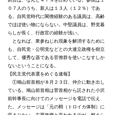
割合は、なんと４７％を占めている。参院は１
０７人のうち、新人は１３人（１２％）であ
る。自民党時代に閣僚経験のある議員は、高齢
でほぼ使い物にならない。中堅議員は、野党暮
らしが長く、行政官の経験が浅い。
となれば、衆参ねじれ現象を解消するために
も、自民党・公明党などとの大連立政権を樹立
して、優秀な器である官僚群を使いこなすしか
ないということになる。
【民主党代表選をめぐる速報】
①鳩山前首相が８月２３日、仲介に動き出し
ている。鳩山前首相は菅首相から託された小沢
前幹事長に向けてのメッセージを電話で伝え
た。メッセージは「元の鞘（トロイカ体制）に