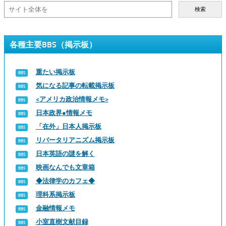
検索
各種主要BBS（掲示板）
重たい掲示板
気になる記事の転載掲示板
<アメリカ政治情報メモ>
日本政界●情報メモ
「在外」日本人掲示板
リバータリアニズム掲示板
日本英語の謎を解く
映画なんでも文章箱
◆法律学のカフェ◆
理科系掲示板
金融情報メモ
小室直樹文献目録