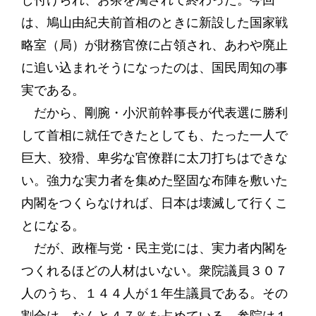
し付けられ、お茶を濁されて終わった。今回
は、鳩山由紀夫前首相のときに新設した国家戦
略室（局）が財務官僚に占領され、あわや廃止
に追い込まれそうになったのは、国民周知の事
実である。
だから、剛腕・小沢前幹事長が代表選に勝利
して首相に就任できたとしても、たった一人で
巨大、狡猾、卑劣な官僚群に太刀打ちはできな
い。強力な実力者を集めた堅固な布陣を敷いた
内閣をつくらなければ、日本は壊滅して行くこ
とになる。
だが、政権与党・民主党には、実力者内閣を
つくれるほどの人材はいない。衆院議員３０７
人のうち、１４４人が１年生議員である。その