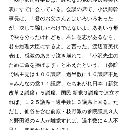
⑥小沢前幹事長は、みんなの党の渡辺喜美代
表にすでに会っている。会談の席で、小沢前幹
事長は、「君のお父さんとはいろいろあった
が、決して騙したわけではないよ。ああいう形
で袂を分ったけれども、君に意志があるなら、
君を総理大臣にするよ」と言った。渡辺喜美代
表は、感激のあまり泣き崩れて、「小沢先生の
ために命を捧げます」と応えたという。（参院
で民主党は１０６議席＝過半数に１６議席不足
＝みんなの党１１議席、たちあがれ日本（新党
改革２議席）５議席、国民 新党３議席で連立す
れば、１２５議席＝過半数に３議席上回る。た
だし、仙谷を含む前原・枝野派の参院議員３人
と野田派の４人が離党すれば、過半数に４人不