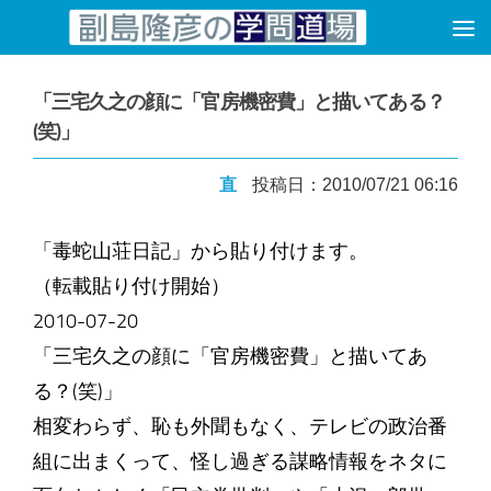
コンテンツへスキップ
「三宅久之の顔に「官房機密費」と描いてある？
(笑)」
直
投稿日：2010/07/21 06:16
「毒蛇山荘日記」から貼り付けます。
（転載貼り付け開始）
2010-07-20
「三宅久之の顔に「官房機密費」と描いてあ
る？(笑)」
相変わらず、恥も外聞もなく、テレビの政治番
組に出まくって、怪し過ぎる謀略情報をネタに