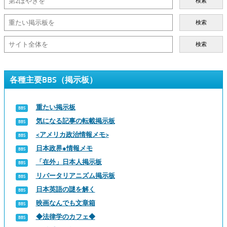
検索
検索
検索
各種主要BBS（掲示板）
重たい掲示板
気になる記事の転載掲示板
<アメリカ政治情報メモ>
日本政界●情報メモ
「在外」日本人掲示板
リバータリアニズム掲示板
日本英語の謎を解く
映画なんでも文章箱
◆法律学のカフェ◆