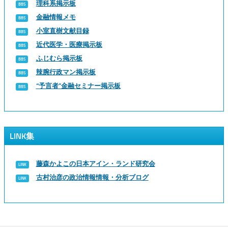
理科系掲示板
金融情報メモ
小室直樹文献目録
近代医学・医療掲示板
ふじむら掲示板
辣腕行政マン掲示板
“予言者”金融セミナー掲示板
LINK集
藤森かよこの日本アイン・ランド研究会
古村治彦の政治情報情報・分析ブログ