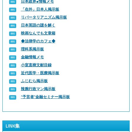
日本政界●情報メモ
「在外」日本人掲示板
リバータリアニズム掲示板
日本英語の謎を解く
映画なんでも文章箱
◆法律学のカフェ◆
理科系掲示板
金融情報メモ
小室直樹文献目録
近代医学・医療掲示板
ふじむら掲示板
辣腕行政マン掲示板
“予言者”金融セミナー掲示板
LINK集